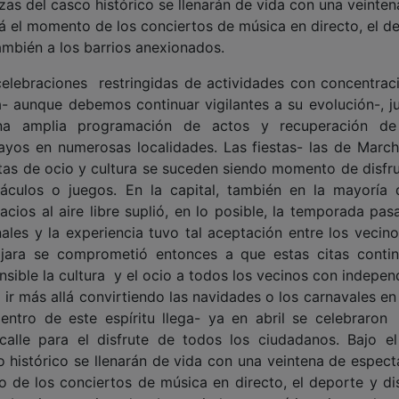
azas del casco histórico se llenarán de vida con una veinte
á el momento de los conciertos de música en directo, el d
ambién a los barrios anexionados.
lebraciones restringidas de actividades con concentrac
ca- aunque debemos continuar vigilantes a su evolución-, ju
a amplia programación de actos y recuperación de 
mayos en numerosas localidades. Las fiestas- las de Marc
ertas de ocio y cultura se suceden siendo momento de disfru
táculos o juegos. En la capital, también en la mayoría 
acios al aire libre suplió, en lo posible, la temporada pas
ales y la experiencia tuvo tal aceptación entre los vecino
jara se comprometió entonces a que estas citas contin
sible la cultura y el ocio a todos los vecinos con indepen
ó ir más allá convirtiendo las navidades o los carnavales e
entro de este espíritu llega- ya en abril se celebraron 
lle para el disfrute de todos los ciudadanos. Bajo el 
o histórico se llenarán de vida con una veintena de espect
de los conciertos de música en directo, el deporte y dis