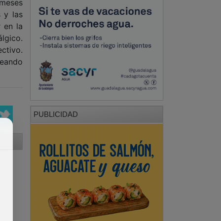
 meses
 y las
 en la
lgico.
ctivo.
reando
PUBLICIDAD