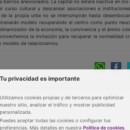
 barrios anexionados. La capital no estará inactiva en los
l curso cultural y descansar asociaciones e instituciones
y de la propia urbe no se interrumpirán hasta desembocar
estrenarán modelo recuperando el centro como punto neurá
inamizador de la economía, la convivencia y el ánimo cole
 Aprovechemos la invitación para recuperar la normalidad c
ro modelo de relacionarnos.
Tu privacidad es importante
Utilizamos cookies propias y de terceros para optimizar
nuestro sitio, analizar el tráfico y mostrar publicidad
personalizada.
Puedes aceptar todas las cookies o configurar tus
preferencias. Más detalles en nuestra
Política de cookies
.