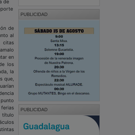
na de
eporte
PUBLICIDAD
ión de
nto al
citas
hamalo
tar en
de los
ada, la
s que,
uarían
dencia
n punto
ferias
PUBLICIDAD
título
áculos
tintas