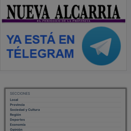
SECCIONES
Local
Provincia
Sociedad y Cultura
Región
Deportes
Economía
Opinión