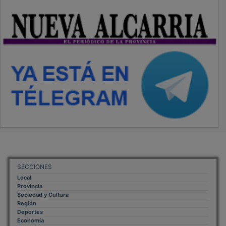
SECCIONES
Local
Provincia
Sociedad y Cultura
Región
Deportes
Economía
Opinión