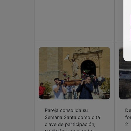
re
Pl
Se
Gu
Pareja consolida su
De
Semana Santa como cita
fo
clave de participación,
2