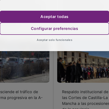
creando con figuras de
llena de emoción con el
aymobil los pasos de la
regreso del Vía Crucis
Aceptar todas
mana Santa de
viviente
adalajara
Configurar preferencias
Aceptar solo funcionales
sciende el tráfico de
Respaldo institucional de
rma progresiva en la A-
las Cortes de Castilla-La
Mancha a las procesione