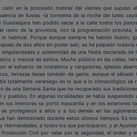
calor en la procesión matinal del viernes que supuso a
sencia de lluvias -la tormenta de la noche del lunes cay
de Guadalajara han podido sacar a la calle todos los pasos
l resto de la provincia, con la programación prevista, i
 lo habitual. Porque aunque siempre ha habido ilusión, g
spués de dos años sin poder salir, se ha palpado todavía 
a, singularidades y solemnidad de una fiesta declarada de 
tístico y mezcla de estilos. Mucho público en las calles, h
or el esfuerzo de costaleros y cargadores, iglesias abarr
rgicos, terrazas llenas también de gente, aunque el sábado 
día totalmente veraniego en lo que a lo climatológico se re
rdo de una Semana Santa que ha recuperado sus tradiciones
tal y pueblos. En algunas localidades se había suspendido 
en los interiores se portó mascarilla y en los exteriores t
se protegieron a ellos y a los demás en las aglomerac
ue han demostrado durante estos últimos tiempos. Es m
as y Hermandades, a todos los que participaron, y al Ayunta
Protección Civil por velar por la seguridad, el orden y e