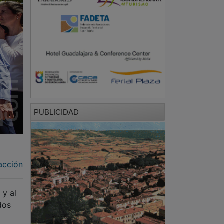
PUBLICIDAD
acción
 y al
dos