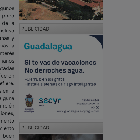
lgunos
ó poco
 de la
PUBLICIDAD
ncluso
anas y
más la
Interés
ermanos
otadas
fueron
fiere.
 en la
alguna
ambién
iones,
omento
PUBLICIDAD
miento
l buen