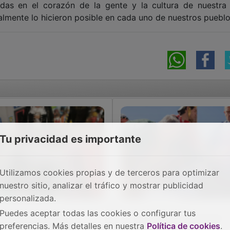
das en el corazón de la gente y la cultura de nuestra t
almente lo hicieron posible en cada uno de nuestros puebl
Tu privacidad es importante
Utilizamos cookies propias y de terceros para optimizar
nuestro sitio, analizar el tráfico y mostrar publicidad
personalizada.
Puedes aceptar todas las cookies o configurar tus
 joven de 15 años
Trillo cierra una Semana
preferencias. Más detalles en nuestra
Política de cookies
.
nta una exposición
Santa multitudinaria y