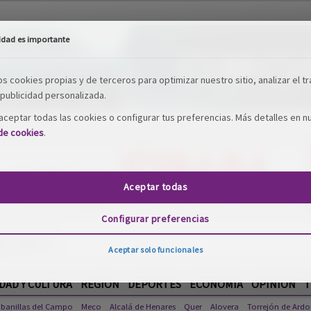
idad es importante
os cookies propias y de terceros para optimizar nuestro sitio, analizar el tr
publicidad personalizada.
ceptar todas las cookies o configurar tus preferencias. Más detalles en n
 de cookies
.
Aceptar todas
Configurar preferencias
Aceptar solo funcionales
DAD Y CULTURA
REGIÓN
DEPORTES
ECONOMÍA
OPINIÓN
T
banillas del Campo
Meco
Alcalá de Henares
Quer
Alovera
Torrejón de Ardo