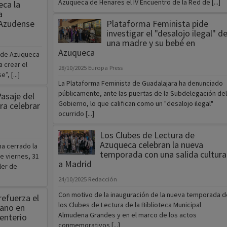
Azuqueca de Henares el IV Encuentro de la Red de [...]
ca la
a
 Azudense
Plataforma Feminista pide
investigar el "desalojo ilegal" d
una madre y su bebé en
Azuqueca
o de Azuqueca
 crear el
28/10/2025
Europa Press
, [...]
La Plataforma Feminista de Guadalajara ha denunciado
públicamente, ante las puertas de la Subdelegación del
Pasaje del
Gobierno, lo que califican como un "desalojo ilegal"
ra celebrar
ocurrido [...]
Los Clubes de Lectura de
Azuqueca celebran la nueva
a cerrado la
temporada con una salida cultura
e viernes, 31
a Madrid
ler de
24/10/2025
Redacción
Con motivo de la inauguración de la nueva temporada d
efuerza el
los Clubes de Lectura de la Biblioteca Municipal
bano en
Almudena Grandes y en el marco de los actos
enterio
conmemorativos [...]