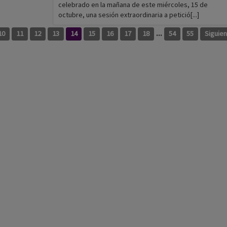
celebrado en la mañana de este miércoles, 15 de
octubre, una sesión extraordinaria a petició[...]
...
10
11
12
13
14
15
16
17
18
54
55
Siguie