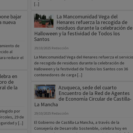
[...]
pone bajar
La Mancomunidad Vega del
a nueva
Henares refuerza la recogida de
residuos durante la celebración de
Halloween y la festividad de Todos los
Santos
tamiento de
29/10/2025
Redacción
cido al
La Mancomunidad Vega del Henares refuerza el servici
ara reducir el
de recogida de residuos durante la celebración de
Halloween y la festividad de Todos los Santos con 36
contenedores de carga [...]
lebra en
oro de
al de la
Azuqueca, sede del cuarto
Encuentro de la Red de Agentes
de Economía Circular de Castilla-
La Mancha
 elegido por
29/10/2025
Redacción
ércoles, 29 de
El Gobierno de Castilla-La Mancha, a través de la
uridad y [...]
Consejería de Desarrollo Sostenible, celebra hoy en