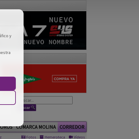
áfico y
uestra
OROS
COMARCA MOLINA
CORREDOR
z
Fotos
Hemeroteca
Vídeos