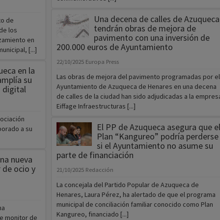
Una decena de calles de Azuqueca
to de
tendrán obras de mejora de
de los
pavimento con una inversión de
azamiento en
200.000 euros de Ayuntamiento
icipal, [...]
22/10/2025
Europa Press
ueca en la
Las obras de mejora del pavimento programadas por el
mplía su
Ayuntamiento de Azuqueca de Henares en una decena
 digital
de calles de la ciudad han sido adjudicadas a la empres
Eiffage Infraestructuras [...]
sociación
El PP de Azuqueca asegura que e
porado a su
Plan “Kangureo” podría perderse
si el Ayuntamiento no asume su
parte de financiación
una nueva
 de ocio y
21/10/2025
Redacción
La concejala del Partido Popular de Azuqueca de
Henares, Laura Pérez, ha alertado de que el programa
municipal de conciliación familiar conocido como Plan
ha
Kangureo, financiado [...]
e monitor de