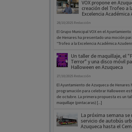
VOX propone en Azuque
creación del Trofeo a l
Excelencia Académica
28/10/2025
Redacción
El Grupo Municipal VOX en el Ayuntamient
de Henares ha presentado una moción para
“Trofeo a la Excelencia Académica Azudense”
Un taller de maquillaje, el "
Terror" y una disco móvil pa
Halloween en Azuqueca
27/10/2025
Redacción
El Ayuntamiento de Azuqueca de Henares h
programación para celebrar Halloween est
de octubre. La primera propuesta es un tal
maquillaje (pintacaras) [...]
La próxima semana se r
servicio de autobús ur
Azuqueca hasta el Cem