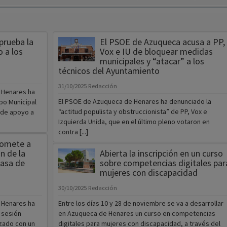
prueba la
El PSOE de Azuqueca acusa a PP,
 a los
Vox e IU de bloquear medidas
municipales y “atacar” a los
técnicos del Ayuntamiento
31/10/2025
Redacción
 Henares ha
El PSOE de Azuqueca de Henares ha denunciado la
po Municipal
“actitud populista y obstruccionista” de PP, Vox e
 de apoyo a
Izquierda Unida, que en el último pleno votaron en
contra [...]
somete a
n de la
Abierta la inscripción en un curso
tasa de
sobre competencias digitales par
mujeres con discapacidad
30/10/2025
Redacción
 Henares ha
Entre los días 10 y 28 de noviembre se va a desarrollar
 sesión
en Azuqueca de Henares un curso en competencias
zado con un
digitales para mujeres con discapacidad, a través del