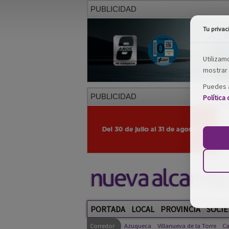
PUBLICIDAD
Tu privac
Utilizam
mostrar 
Puedes a
PUBLICIDAD
Política
PORTADA
LOCAL
PROVINCIA
SOCIE
Corredor
Azuqueca
Villanueva de la Torre
Ca