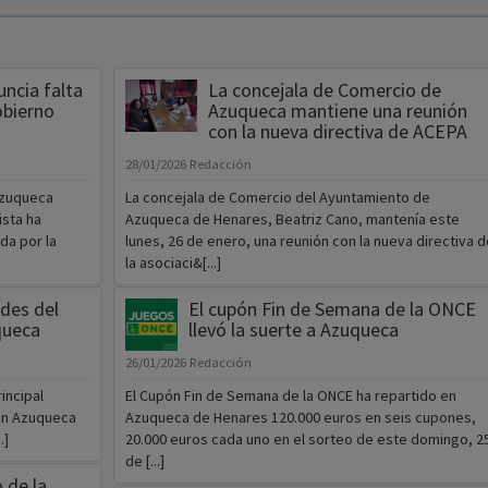
ncia falta
La concejala de Comercio de
obierno
Azuqueca mantiene una reunión
con la nueva directiva de ACEPA
28/01/2026
Redacción
Azuqueca
La concejala de Comercio del Ayuntamiento de
ista ha
Azuqueca de Henares, Beatriz Cano, mantenía este
da por la
lunes, 26 de enero, una reunión con la nueva directiva d
la asociaci&[...]
ades del
El cupón Fin de Semana de la ONCE
queca
llevó la suerte a Azuqueca
26/01/2026
Redacción
incipal
El Cupón Fin de Semana de la ONCE ha repartido en
en Azuqueca
Azuqueca de Henares 120.000 euros en seis cupones,
.]
20.000 euros cada uno en el sorteo de este domingo, 2
de [...]
 de la