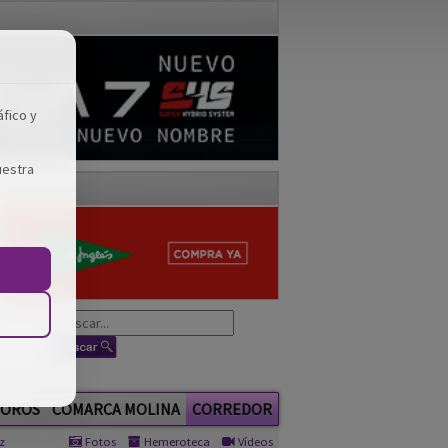
áfico y
uestra
OROS
COMARCA MOLINA
CORREDOR
z
Fotos
Hemeroteca
Vídeos