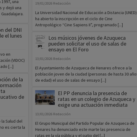
 1997, una
19/01/2026
Redacción
 y dejó una
La Universidad Nacional de Educación a Distancia (UNED)
 Guadalajara.
ha abierto la inscripción en el ciclo de Cine
Antropológico “Cine Sapiens II”, programado [...]
ón del DNI
e el lunes
Los músicos jóvenes de Azuqueca
pueden solicitar el uso de salas de
ensayo en El Foro
evo en
13/01/2026
Redacción
ación (VIDOC)
do [...]
El Ayuntamiento de Azuqueca de Henares ofrece a la
población joven de la ciudad (personas de hasta 30 año
ción de la
de edad) el uso de salas de ensayo [...]
formación
sta
El PP denuncia la presencia de
ducativo de
ratas en un colegio de Azuqueca y
exige una actuación inmediata
13/01/2026
Redacción
 la Salud del
El Grupo Municipal del Partido Popular de Azuqueca de
o es cierta la
Henares ha denunciado este marte las presencia de
ratas en la vía pública y el patio del [...]