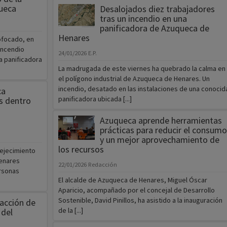
ueca
Desalojados diez trabajadores
tras un incendio en una
panificadora de Azuqueca de
Henares
ofocado, en
incendio
24/01/2026
E.P.
 panificadora
La madrugada de este viernes ha quebrado la calma en
el polígono industrial de Azuqueca de Henares. Un
incendio, desatado en las instalaciones de una conocid
ca
panificadora ubicada [...]
s dentro
Azuqueca aprende herramientas
prácticas para reducir el consumo
y un mejor aprovechamiento de
los recursos
vejecimiento
Henares
22/01/2026
Redacción
ersonas
El alcalde de Azuqueca de Henares, Miguel Óscar
Aparicio, acompañado por el concejal de Desarrollo
Sostenible, David Pinillos, ha asistido a la inauguración
racción de
de la [...]
 del