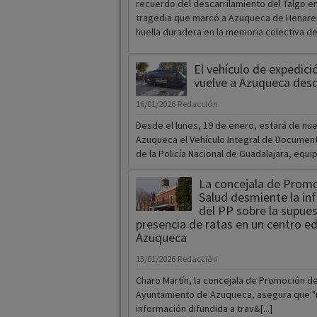
recuerdo del descarrilamiento del Talgo en
tragedia que marcó a Azuqueca de Henares
huella duradera en la memoria colectiva de
El vehículo de expedici
vuelve a Azuqueca desd
16/01/2026
Redacción
Desde el lunes, 19 de enero, estará de nu
Azuqueca el Vehículo Integral de Document
de la Policía Nacional de Guadalajara, equipa
La concejala de Promo
Salud desmiente la in
del PP sobre la supue
presencia de ratas en un centro e
Azuqueca
13/01/2026
Redacción
Charo Martín, la concejala de Promoción de
Ayuntamiento de Azuqueca, asegura que "n
información difundida a trav&[...]