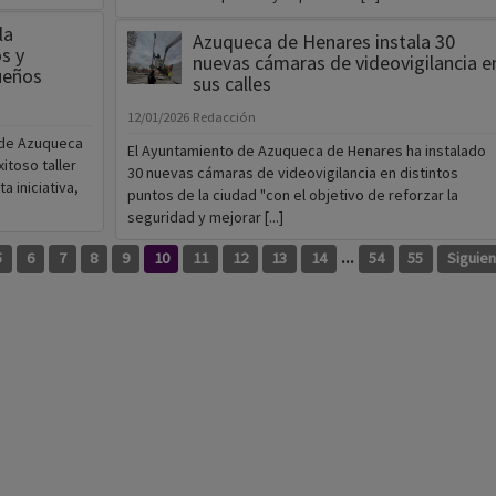
la
Azuqueca de Henares instala 30
s y
nuevas cámaras de videovigilancia e
ueños
sus calles
12/01/2026
Redacción
 de Azuqueca
El Ayuntamiento de Azuqueca de Henares ha instalado
itoso taller
30 nuevas cámaras de videovigilancia en distintos
a iniciativa,
puntos de la ciudad "con el objetivo de reforzar la
seguridad y mejorar [...]
...
5
6
7
8
9
10
11
12
13
14
54
55
Siguie