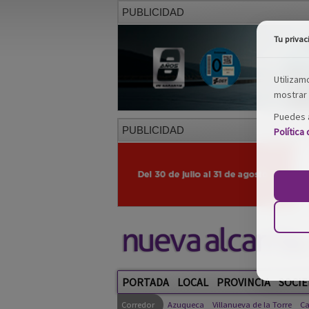
PUBLICIDAD
Tu privac
Utilizam
mostrar 
Puedes a
PUBLICIDAD
Política
PORTADA
LOCAL
PROVINCIA
SOCIE
Corredor
Azuqueca
Villanueva de la Torre
Ca