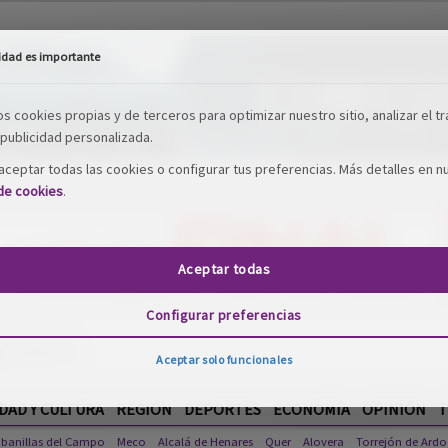
idad es importante
os cookies propias y de terceros para optimizar nuestro sitio, analizar el tr
publicidad personalizada.
ceptar todas las cookies o configurar tus preferencias. Más detalles en n
 de cookies
.
Aceptar todas
Configurar preferencias
Aceptar solo funcionales
DAD Y CULTURA
REGIÓN
DEPORTES
ECONOMÍA
OPINIÓN
T
banillas del Campo
Meco
Alcalá de Henares
Quer
Alovera
Torrejón de Ardo