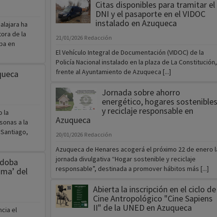
Citas disponibles para tramitar el
DNI y el pasaporte en el VIDOC
instalado en Azuqueca
alajara ha
ora de la
21/01/2026
Redacción
ba en
El Vehículo Integral de Documentación (VIDOC) de la
Policía Nacional instalado en la plaza de La Constitución,
frente al Ayuntamiento de Azuqueca [...]
queca
Jornada sobre ahorro
energético, hogares sostenible
y reciclaje responsable en
 la
Azuqueca
sonas a la
 Santiago,
20/01/2026
Redacción
Azuqueca de Henares acogerá el próximo 22 de enero l
jornada divulgativa “Hogar sostenible y reciclaje
rdoba
responsable”, destinada a promover hábitos más [...]
sma’ del
Abierta la inscripción en el ciclo de
Cine Antropológico "Cine Sapiens
II" de la UNED en Azuqueca
cia el