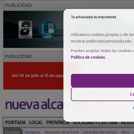
PUBLICIDAD
Tu privacidad es importante
Utilizamos cookies propias y de terc
mostrar publicidad personalizada.
Puedes aceptar todas las cookies o
PUBLICIDAD
Política de cookies
.
Co
PORTADA
LOCAL
PROVINCIA
SOCIEDAD Y CULTURA
REGI
Corredor
Azuqueca
Villanueva de la Torre
Cabanillas del Campo
Meco