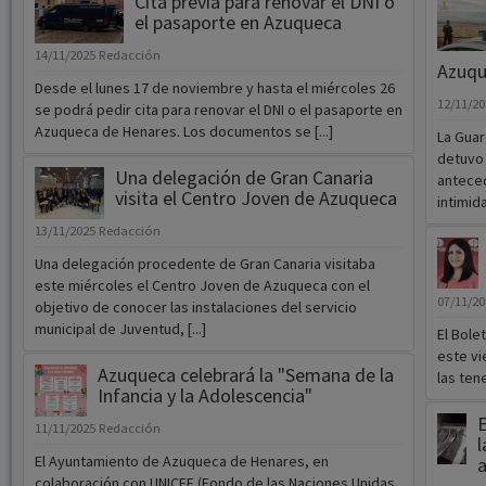
Cita previa para renovar el DNI o
el pasaporte en Azuqueca
14/11/2025
Redacción
Azuqu
Desde el lunes 17 de noviembre y hasta el miércoles 26
12/11/2
se podrá pedir cita para renovar el DNI o el pasaporte en
Azuqueca de Henares. Los documentos se [...]
La Guar
detuvo
Una delegación de Gran Canaria
anteced
visita el Centro Joven de Azuqueca
intimida
13/11/2025
Redacción
Una delegación procedente de Gran Canaria visitaba
este miércoles el Centro Joven de Azuqueca con el
07/11/2
objetivo de conocer las instalaciones del servicio
municipal de Juventud, [...]
El Bole
este vi
Azuqueca celebrará la "Semana de la
las tene
Infancia y la Adolescencia"
E
11/11/2025
Redacción
l
El Ayuntamiento de Azuqueca de Henares, en
a
colaboración con UNICEF (Fondo de las Naciones Unidas