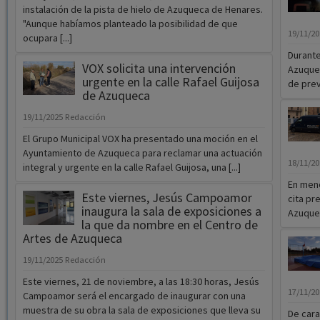
instalación de la pista de hielo de Azuqueca de Henares.
"Aunque habíamos planteado la posibilidad de que
19/11/2
ocupara [...]
Durante
VOX solicita una intervención
Azuque
urgente en la calle Rafael Guijosa
de prev
de Azuqueca
19/11/2025
Redacción
El Grupo Municipal VOX ha presentado una moción en el
Ayuntamiento de Azuqueca para reclamar una actuación
18/11/2
integral y urgente en la calle Rafael Guijosa, una [...]
En meno
Este viernes, Jesús Campoamor
cita pr
inaugura la sala de exposiciones a
Azuquec
la que da nombre en el Centro de
Artes de Azuqueca
19/11/2025
Redacción
Este viernes, 21 de noviembre, a las 18:30 horas, Jesús
17/11/2
Campoamor será el encargado de inaugurar con una
muestra de su obra la sala de exposiciones que lleva su
De cara