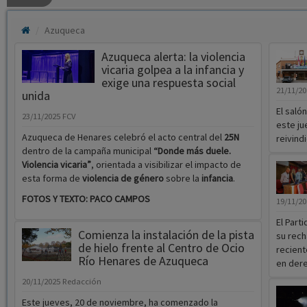
Azuqueca
Azuqueca alerta: la violencia
vicaria golpea a la infancia y
exige una respuesta social
21/11/2
unida
El saló
23/11/2025
FCV
este ju
Azuqueca de Henares celebró el acto central del
25N
reivindi
dentro de la campaña municipal
“Donde más duele.
Violencia vicaria”
, orientada a visibilizar el impacto de
esta forma de
violencia de género
sobre la
infancia
.
FOTOS Y TEXTO: PACO CAMPOS
19/11/2
El Part
Comienza la instalación de la pista
su rech
de hielo frente al Centro de Ocio
recient
Río Henares de Azuqueca
en dere
20/11/2025
Redacción
Este jueves, 20 de noviembre, ha comenzado la