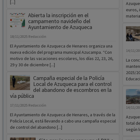
[...]
Azuquec
euros, 
Abierta la inscripción en el
material
campamento navideño del
Ayuntamiento de Azuqueca
18/11/2025
Redacción
El Ayuntamiento de Azuqueca de Henares organiza una
14/11/2
nueva edición del programa municipal Azucampa. “Con
motivo de las vacaciones escolares, los días 22, 23, 26,
La conc
29 y 30 de diciembre [...]
manteni
2025/20
Campaña especial de la Policía
Educaci&
Local de Azuqueca para el control
del abandono de escombros en la
vía pública
17/11/2025
Redacción
14/11/2
El Ayuntamiento de Azuqueca de Henares, a través de la
Azuquec
Policía Local, está llevando a cabo una campaña especial
total d
de control del abandono [...]
según l