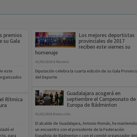
os premios
Los mejores deportistas
e su Gala
provinciales de 2017
A
reciben este viernes su
homenaje
01/03/2018
A.Moreno
de este
Diputación celebra la cuarta edición de su Gala Provincia
 organizados
del Deporte.
Guadalajara acogerá en
septiembre el Campeonato de
el Rítmica
Europa de Bádminton
ura
a
01/03/2018
Redacción
El alcalde de Guadalajara, Antonio Román, ha mantenido
sladó el
un encuentro con el presidente de la Federación
rto, para
Española de Bádminton y con el comité organizador del