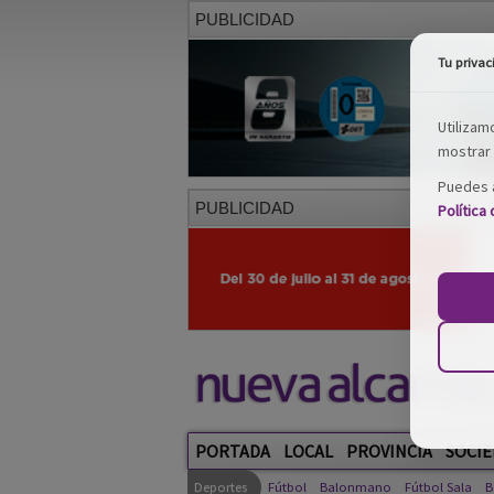
PUBLICIDAD
Tu privac
Utilizam
mostrar 
Puedes a
PUBLICIDAD
Política
PORTADA
LOCAL
PROVINCIA
SOCIE
Deportes
Fútbol
Balonmano
Fútbol Sala
B