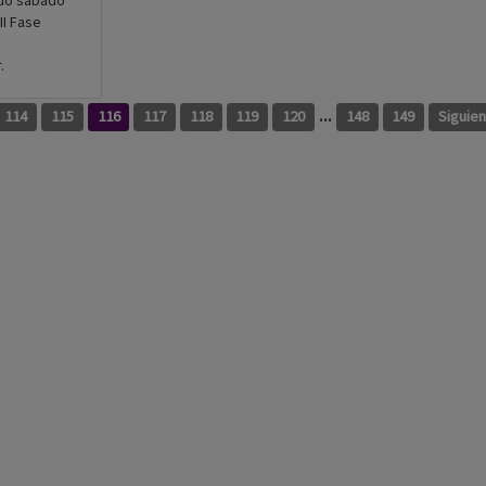
ado sábado
II Fase
.
...
114
115
116
117
118
119
120
148
149
Siguie