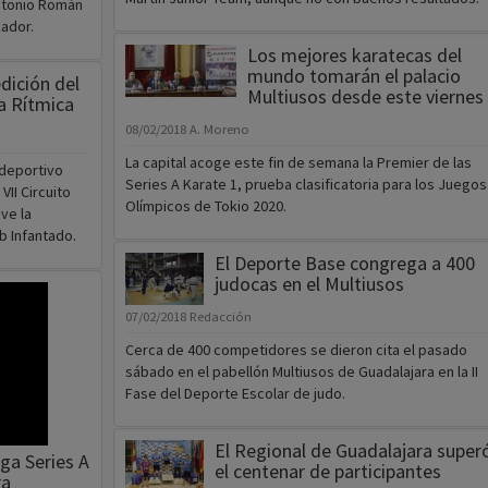
Antonio Román
zador.
Los mejores karatecas del
mundo tomarán el palacio
dición del
Multiusos desde este viernes
a Rítmica
08/02/2018
A. Moreno
La capital acoge este fin de semana la Premier de las
ideportivo
Series A Karate 1, prueba clasificatoria para los Juegos
VII Circuito
Olímpicos de Tokio 2020.
ve la
b Infantado.
El Deporte Base congrega a 400
judocas en el Multiusos
07/02/2018
Redacción
Cerca de 400 competidores se dieron cita el pasado
sábado en el pabellón Multiusos de Guadalajara en la II
Fase del Deporte Escolar de judo.
El Regional de Guadalajara super
iga Series A
el centenar de participantes
ra