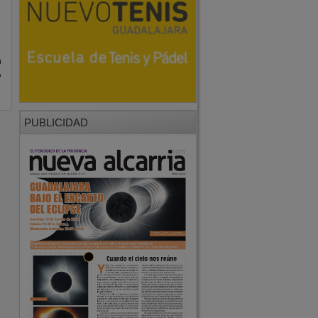
o
a
o
PUBLICIDAD