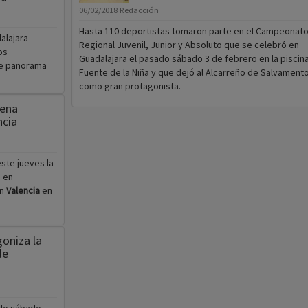
06/02/2018
Redacción
Hasta 110 deportistas tomaron parte en el Campeonat
alajara
Regional Juvenil, Junior y Absoluto que se celebró en
os
Guadalajara el pasado sábado 3 de febrero en la piscin
de panorama
Fuente de la Niña y que dejó al Alcarreño de Salvament
como gran protagonista.
ena
ncia
ste jueves la
 en
n
Valencia
en
oniza la
de