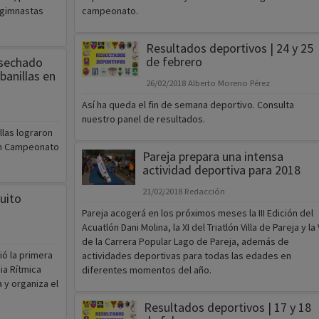
1 gimnastas
campeonato.
Resultados deportivos | 24 y 25
de febrero
osechado
anillas en
26/02/2018
Alberto Moreno Pérez
Así ha queda el fin de semana deportivo. Consulta
nuestro panel de resultados.
las lograron
 en Campeonato
Pareja prepara una intensa
actividad deportiva para 2018
21/02/2018
Redacción
cuito
Pareja acogerá en los próximos meses la III Edición del
Acuatlón Dani Molina, la XI del Triatlón Villa de Pareja y la 
de la Carrera Popular Lago de Pareja, además de
ió la primera
actividades deportivas para todas las edades en
ia Rítmica
diferentes momentos del año.
 y organiza el
Resultados deportivos | 17 y 18