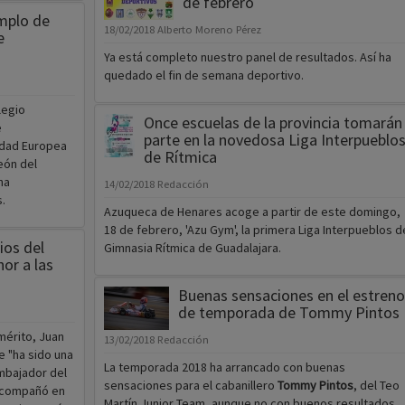
de febrero
emplo de
18/02/2018
Alberto Moreno Pérez
e
Ya está completo nuestro panel de resultados. Así ha
quedado el fin de semana deportivo.
legio
Once escuelas de la provincia tomarán
e
parte en la novedosa Liga Interpueblo
udad Europea
de Rítmica
eón del
ha
14/02/2018
Redacción
s.
Azuqueca de Henares acoge a partir de este domingo,
18 de febrero, 'Azu Gym', la primera Liga Interpueblos d
ios del
Gimnasia Rítmica de Guadalajara.
or a las
Buenas sensaciones en el estreno
de temporada de Tommy Pintos
mérito, Juan
13/02/2018
Redacción
e "ha sido una
La temporada 2018 ha arrancado con buenas
embajador del
sensaciones para el cabanillero
Tommy Pintos
, del Teo
acompañó en
Martín Junior Team, aunque no con buenos resultados.