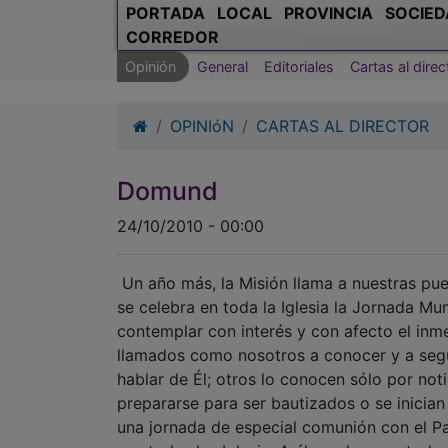
OPINIóN
CARTAS AL DIRECTOR
Domund
24/10/2010 - 00:00
Un año más, la Misión llama a nuestras pu
se celebra en toda la Iglesia la Jornada Mu
contemplar con interés y con afecto el inm
llamados como nosotros a conocer y a segu
hablar de Él; otros lo conocen sólo por not
prepararse para ser bautizados o se inician
una jornada de especial comunión con el Pa
por todas las Iglesia. A él acuden con toda 
sus colaboradores más inmediatos correspon
pueda disponer, tanto materiales, como hu
generosa colaboración, puede el Santo Pad