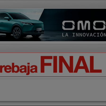
AD Y CULTURA
REGIÓN
DEPORTES
ECONOMÍA
OPIN
tor
Artículos de Opinión