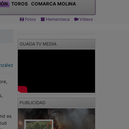
GUADA TV MEDIA
nzález
bre,
s,
PUBLICIDAD
und es
tud
l y a
ue
 que