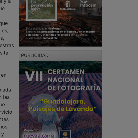
 es,
s,
uestras
sita
PUBLICIDAD
 en
 nada
n las
que
rvicio
ntes
 nos
 y
 con
PUBLICIDAD
 de