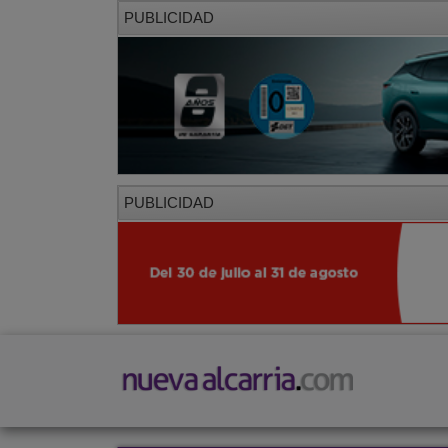
PUBLICIDAD
PUBLICIDAD
PORTADA
LOCAL
PROVINCIA
SOCIED
CORREDOR
Opinión
General
Editoriales
Cartas al direc