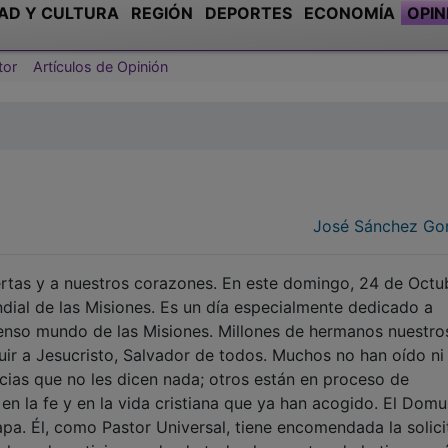
José Sánchez Go
ertas y a nuestros corazones. En este domingo, 24 de Octu
ndial de las Misiones. Es un día especialmente dedicado a
enso mundo de las Misiones. Millones de hermanos nuestro
ir a Jesucristo, Salvador de todos. Muchos no han oído ni
icias que no les dicen nada; otros están en proceso de
 en la fe y en la vida cristiana que ya han acogido. El Dom
pa. Él, como Pastor Universal, tiene encomendada la solici
clase de peticiones, desde todos los puntos de la tierra; a é
de distribuir y repartir equitativamente los recursos de q
manos, como espirituales. Solamente contando con nuestra
re ayudar, aunque nunca en la medida de las necesidades,