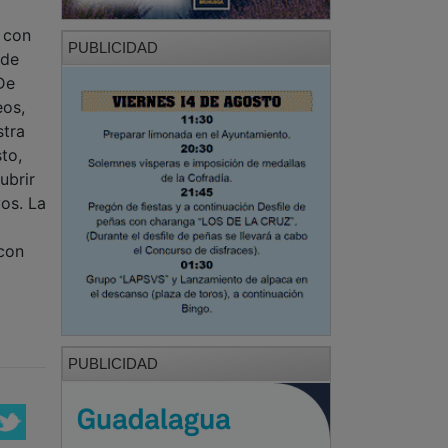
 De
eos,
stra
to,
ubrir
os. La
 con
PUBLICIDAD