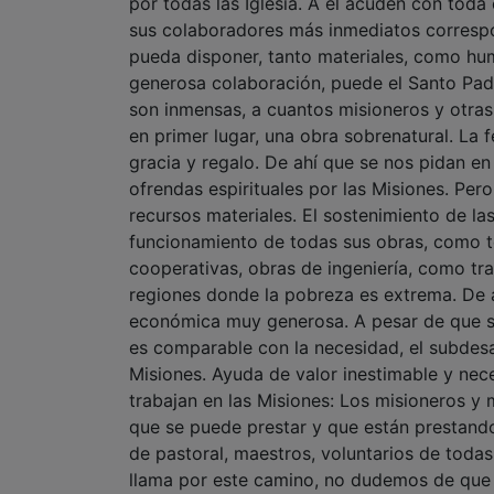
son inmensas, a cuantos misioneros y otras 
en primer lugar, una obra sobrenatural. La fe
gracia y regalo. De ahí que se nos pidan en 
ofrendas espirituales por las Misiones. Per
recursos materiales. El sostenimiento de la
funcionamiento de todas sus obras, como tem
cooperativas, obras de ingeniería, como tra
regiones donde la pobreza es extrema. De a
económica muy generosa. A pesar de que si
es comparable con la necesidad, el subdesarr
Misiones. Ayuda de valor inestimable y nece
trabajan en las Misiones: Los misioneros y m
que se puede prestar y que están prestand
de pastoral, maestros, voluntarios de todas
llama por este camino, no dudemos de que 
modelo de misioneros. Si no tenemos esta 
sacerdotes, personas consagradas, padres 
nuestros medios y recursos a quienes la re