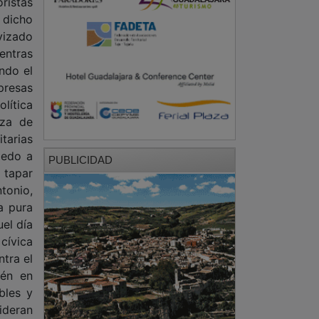
oristas
 dicho
avizado
entras
ndo el
presas
olítica
nza de
itarias
iedo a
PUBLICIDAD
 tapar
tonio,
a pura
uel día
cívica
ntra el
ién en
bles y
ideran