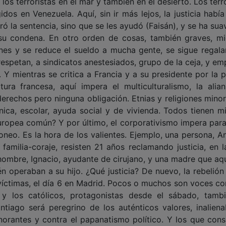
 terroristas en el mar y también en el desierto. Los terr
s en Venezuela. Aquí, sin ir más lejos, la justicia había
ó la sentencia, sino que se les ayudó (Faisán), y se ha su
 su condena. En otro orden de cosas, también graves, mi
nes y se reduce el sueldo a mucha gente, se sigue regala
respetan, a sindicatos anestesiados, grupo de la ceja, y em
 Y mientras se critica a Francia y a su presidente por la p
ura francesa, aquí impera el multiculturalismo, la alia
derechos pero ninguna obligación. Etnias y religiones minor
ínica, escolar, ayuda social y de vivienda. Todos tienen m
europea común? Y por último, el corporativismo impera para
oneo. Es la hora de los valientes. Ejemplo, una persona, An
amilia-coraje, resisten 21 años reclamando justicia, en l
n hombre, Ignacio, ayudante de cirujano, y una madre que aq
n operaban a su hijo. ¿Qué justicia? De nuevo, la rebelión 
 víctimas, el día 6 en Madrid. Pocos o muchos son voces co
a y los católicos, protagonistas desde el sábado, tamb
ntiago será peregrino de los auténticos valores, inaliena
ignorantes y contra el papanatismo político. Y los que cons