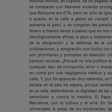
muchos modos, en España. Se ha pagado a los
se comparan con Mandela viviendo protegido
que Batasuna era ETA, pero no sólo se ignor
o puesto en la calle a gente sin cumplir
aumenta el paro, y se congelan las pensio
dinero a manos llenas a países que no nos 
ideológicamente afines, a gays y lesbianas.
de la emigración y la defensa de la cult
civilizaciones, y emigración con todos los 
son prioritarias y primadas en atención cl
parecer racistas. ¿Porqué no una política 
cualquier tipo de corrupción, error o mang
en coma por una negligencia médica y su f
calle. Y, por fin aparecen dos valientes, u
estaba en la sala de espera, porque tambié
en la calle, defendiendo la dignidad de las
terrorismo y contra la mentira. El Pap
Barcelona, con la cultura y el arte. En Sa
universales. A pesar de los intolerantes, 