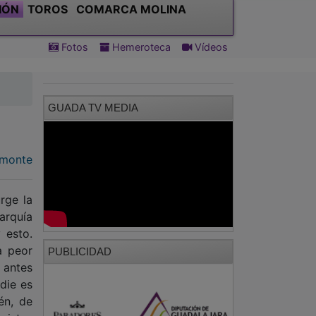
IÓN
TOROS
COMARCA MOLINA
Fotos
Hemeroteca
Vídeos
GUADA TV MEDIA
lmonte
rge la
rquía
 esto.
a peor
PUBLICIDAD
n antes
die es
én, de