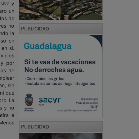
siva y
ero un
 los de
yes no
PUBLICIDAD
ndo la
uso en
en sí.
vicios
 y por
nas de
emplear
n, sin
mí que
bro La
s y no
tira e
 Menos
PUBLICIDAD