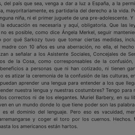
 del país que sea, venga a dar a luz a España, a la permi
a, mayoritariamente, es partidaria del derecho a la vida. P
inguna niña, ni el primer juguete de una pre-adolescente. Y
a educación es necesaria y aquí, obligatoria. Que las le
 no es posible, como dice Ángela Merkel, seguir mantenie
do por qué Sarkozy tuvo que tomar ciertas medidas, incl
 madre con 10 años es una aberración, no ella, el hecho 
an a señalar a los Asistente Sociales, Concejales de Ser
tros de la Cosa, como corresponsables de la confusión,
 beneficios a personas que ni han cotizado, ni tienen ga
No es atizar la ceremonia de la confusión de las culturas, 
 puedan aprender una lengua para entender a los que llega
ender nuestra lengua y nuestras costumbres? Tengo para 
los correctos ni de los elegantes. Muriel Barbery, en su li
viven en un mundo donde lo que tiene poder son las palabra
 es el dominio del lenguaje. Pero eso es vacuidad, men
 arremangarse y coger el toro por los cuernos. Hechos.
hasta los americanos están hartos.