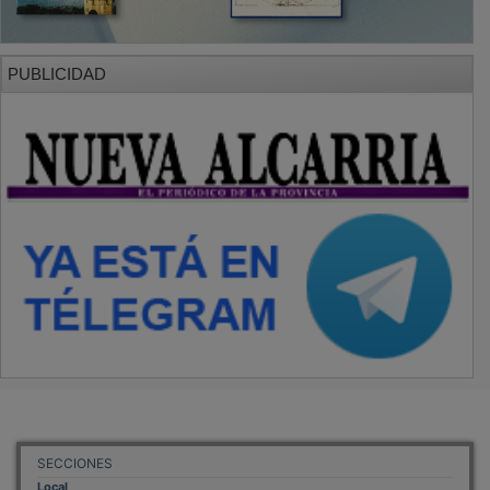
Local
Provincia
Sociedad y Cultura
Región
Deportes
Economía
Opinión
NUEVA ALCARRIA
Quiénes somos
MÁS INFORMACIÓN
Aviso Legal
Política de Privacidad
Politica de Cookies
Mas informacion sobre las cookies
BASES CONCURSO FOTOGRAFÍA LAVANDA
OTROS ENLACES
Sistemas Integrales Cualificados
Entrada Bloggers
Aviso Legal
Configuración de Cookies
Empleo Trabajando.es
Tiempo: 0.4418 seg., Memoria Usada: 0.94 MB