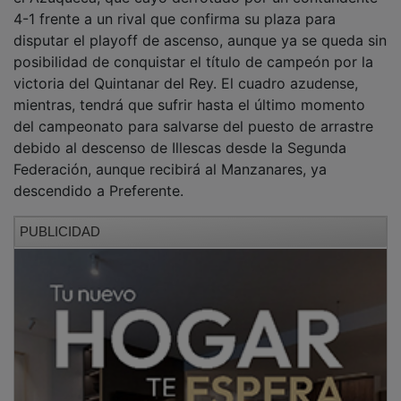
4-1 frente a un rival que confirma su plaza para
disputar el playoff de ascenso, aunque ya se queda sin
posibilidad de conquistar el título de campeón por la
victoria del Quintanar del Rey. El cuadro azudense,
mientras, tendrá que sufrir hasta el último momento
del campeonato para salvarse del puesto de arrastre
debido al descenso de Illescas desde la Segunda
Federación, aunque recibirá al Manzanares, ya
descendido a Preferente.
PUBLICIDAD
El encuentro en la Ciudad Deportiva Andrés Iniesta
dejó ver una absoluta superioridad del Atlético
Albacete una vez que se puso por delante en el
marcador. Bien es cierto que el equipo dirigido por
Juani aguantó bien hasta la recta final de la primera
mitad, e incluso se pudo poner por delante en el
marcador.