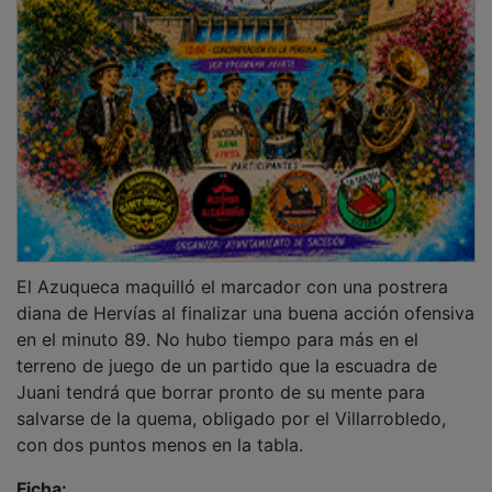
Ficha:
Atlético Albacete:
Mario; Jota, Sergi, Edu, Salas (Joan
Pulpón, min. 63) (Fer, min. 69); Parra (Lluis Felipe, min.
69), Airam, Chillerón (Capi, min. 44), Aday (Neco, min.
63); Marcos y Willy.
Azuqueca:
Milton; Bruno, Beltre, Edgar (Manu, min.
46), Vega (Mateo, min. 67); De Prada, Marco (Zavaleta,
min. 67), Cachorro (Hervías, min. 73), Aitor Monroy;
Róber (Dani Peinado, min. 73) y Miller.
Árbitro:
Román García (Toledo). Enseñó tarjeta
amarilla al local Airam, y a Vega, Édgar y Cachorro por
el Azuqueca.
Goles:
1-0 Willy (min. 38). 2-0 Marcos (min. 44). 3-0
Salas (min. 48). 4-0 Marcos (min. 88). 4-1 Hervías
(min. 89).