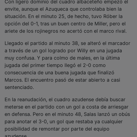
azudense.
A partir de ahí, el encuentro entró en un ir y venir
constante, pero ya sin apenas ocasiones de gol. Hasta
que Marcos ubicó el 4-0 en el marcador al finalizar
una arrancada en solitario y con la defensa del
Azuqueca muy avanzada, en el minuto 88. Es el
vigésimo gol del joven ariete en lo que va de
temporada y que le coloca como el máximo artillero
del grupo 18.
PUBLICIDAD