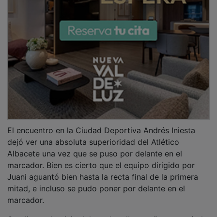
Con ligero dominio del cuadro albaceteño empezó el
envite, aunque el Azuqueca que controlaba bien la
situación. En el minuto 25, de hecho, tuvo Róber la
opción del 0-1, tras un buen centro de Miller, pero el
ariete de los rojinegros no acertó con el marco rival.
Llegado el partido al minuto 38, se alteró el marcador
a través de un gol logrado por Willy en una jugada
muy confusa. Y para colmo de males, en la última
jugada del primer tiempo llegó el 2-0 como
consecuencia de una buena jugada que finalizó
Marcos. El encuentro pasó de estar abierto a casi
sentenciado.
En la reanudación, el cuadro azudense debía buscar
meterse en el partido con un gol a costa de arriesgar
en defensa. Pero en el minuto 48, Salas lanzó un obús
para anotar el 3-0, un gol que restaba ya cualquier
posibilidad de remontar por parte del equipo