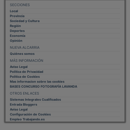
SECCIONES
Local
Provincia
Sociedad y Cultura
Región
Deportes
Economía
Opinión
NUEVA ALCARRIA
Quiénes somos
MÁS INFORMACIÓN
Aviso Legal
Política de Privacidad
Politica de Cookies
Mas informacion sobre las cookies
BASES CONCURSO FOTOGRAFÍA LAVANDA
OTROS ENLACES
Sistemas Integrales Cualificados
Entrada Bloggers
Aviso Legal
Configuración de Cookies
Empleo Trabajando.es
Tiempo: 0.2124 seg., Memoria Usada: 0.93 MB