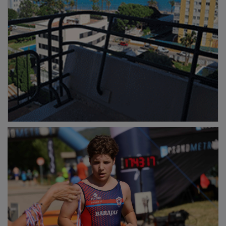
La representación local estuvo encabezada por
Alberto Barrera, deportista parejano presente en
competición, que participó en la modalidad de
relevos. Barrera destacó el orgullo que supone
competir en casa y el valor que tienen este tipo de
eventos para el municipio. “Para nosotros es un lujo
poder disfrutar de una prueba así en Pareja. El Azud es
un auténtico paraíso para el deporte y cada año
vemos cómo el Acuatlón Dani Molina atrae a más
participantes y visitantes. Es una cita de la que todos
los parejanos nos sentimos muy orgullosos”, afirmó.
PUBLICIDAD