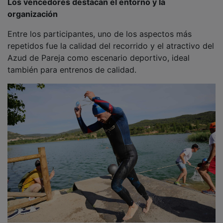
En la modalidad Sprint masculina, la victoria fue para
Lucas Rojo Sánchez, del club Breathesport, con un
tiempo de 27 minutos y 21 segundos. Le acompañaron
en el podio Eynar López Villaverde, del Triatlonciem, y
Aarón Maroto Paredes, del Club Triatlón Ondarreta
Alcorcón.
Rojo valoró especialmente las características del
circuito y el ambiente de la prueba. “El recorrido es
muy bonito y el entorno está genial. Nadando intenté
irme con el grupo de cabeza y luego pude aprovechar
la carrera a pie para abrir distancia. Se nota que
detrás hay una gran organización y que Dani Molina
está implicado personalmente en la prueba”, señaló el
deportista madrileño, que además aseguró que
volverá a Pareja en futuras ediciones.
PUBLICIDAD