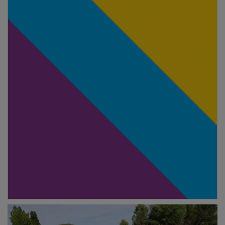
En categoría femenina, la vencedora fue Alejandra
Villafranca Sanz, del AD Triatlón Ecosport Alcobendas,
con un tiempo de 32 minutos y 8 segundos. Jennifer
García Jiménez y Gabriela Maíllo Álvaro completaron
las posiciones de honor. Villafranca destacó el
significado especial que tuvo para ella esta victoria.
“Hace unos años participé aquí en las categorías
inferiores y ahora he podido ganar la distancia Sprint.