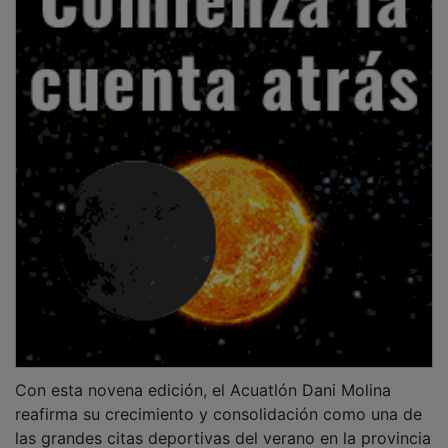
las grandes citas deportivas del verano en la provincia
de Guadalajara, uniendo competición, deporte base,
promoción turística y convivencia en torno a un
entorno natural privilegiado como el Azud de Pareja.
Galería de imágenes de las categorías inferiores:
[
ENLACE
]
Galería de imágenes de las pruebas absolutas:
[
ENLACE
]
Galería de imágenes pódium:
[
ENLACE
]
Clasificaciones completas:
[
ENLACE
]