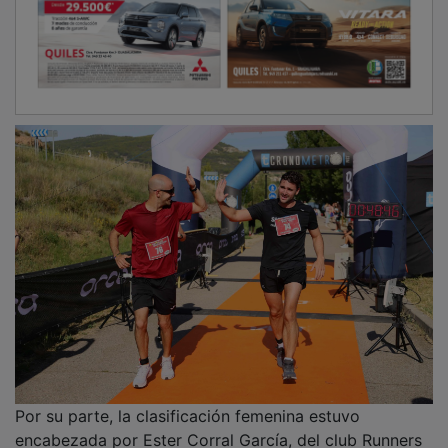
encabezada por Ester Corral García, del club Runners
Torrejón, que completó el recorrido en 1 hora, 11
minutos y 47 segundos. Elena Canal Casado fue
segunda y Melania Ruberte de la Iglesia tercera. Corral
participaba por primera vez en el Acuatlón Dani
Molina. “He disfrutado muchísimo. El agua estaba
perfecta y, aunque hacía calor, el recorrido se llevaba
muy bien. El ambiente ha sido extraordinario y se nota
el cariño con el que está organizada esta prueba. Ojalá
pueda volver el año que viene”, señaló.
PUBLICIDAD