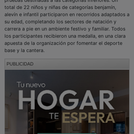
total de 22 niños y niñas de categorías benjamín,
alevín e infantil participaron en recorridos adaptados a
su edad, completando los sectores de natación y
carrera a pie en un ambiente festivo y familiar. Todos
los participantes recibieron una medalla, en una clara
apuesta de la organización por fomentar el deporte
base y la cantera.
PUBLICIDAD
Posteriormente llegaron las pruebas absolutas. La
modalidad Sprint tomó la salida a las 18:00 horas,
primero los participantes masculinos y dos minutos
después las féminas. A las 19:00 horas arrancó la
modalidad Olímpica, con salida conjunta para todos
los competidores. En todos los casos la salida la dio el
campeón paralímpico Dani Molina, impulsor y alma de
una prueba que lleva nueve años creciendo junto al
Ayuntamiento de Pareja.