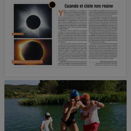
En la modalidad Olímpica masculina, el triunfo
correspondió a Álvaro Martín Navarro, del Triatlón
Inforhouse Santiago, que se impuso con un registro de
57 minutos y 28 segundos. Félix Marquiegui Carrasco
y Jorge Arrébola Rodríguez ocuparon la segunda y
tercera posición, respectivamente. Martín destacó las
posibilidades deportivas que ofrece el Azud de Pareja.
“Ya conocía este lugar porque he venido otras veces a
entrenar. Es un entorno espectacular para competir y
el circuito permite correr muy rápido. La organización
lo tiene todo muy bien preparado y es una prueba que
recomendaría a cualquier deportista”, explicó tras
cruzar la línea de meta en primera posición.