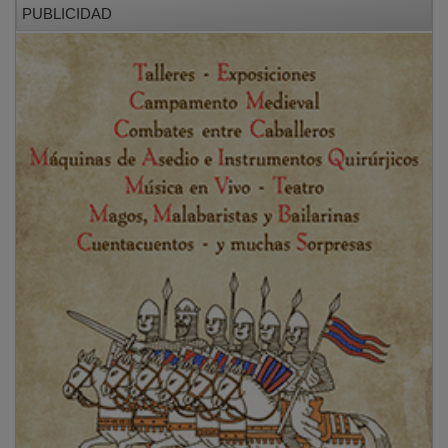
La tarde se desarrolló bajo unas excelentes
condiciones para la práctica deportiva. Aunque el
termómetro alcanzó los 30 grados en los primeros
momentos de la competición, la temperatura fue
descendiendo conforme avanzaba la jornada,
favoreciendo el desarrollo de las pruebas en un
entorno que volvió a recibir elogios tanto por parte de
la organización como de los deportistas. La sombra
que hay alrededor del azud, hizo el resto.
PUBLICIDAD