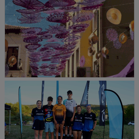
Un escenario ideal para el acuatlón
Al término de la competición, Dani Molina valoró muy
positivamente el desarrollo de la jornada y destacó
especialmente el trabajo colectivo que hace posible el
evento. “Cada año lo hacemos mejor y cada año la
gente disfruta más. Detrás de esta prueba hay
muchísimo trabajo de mi familia, de mis amigos, de los
voluntarios y de los patrocinadores. Todos reman para
que Pareja tenga el acuatlón que se merece”, señaló.
PUBLICIDAD