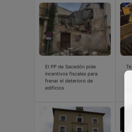
El PP de Sacedón pide
Te
incentivos fiscales para
im
frenar el deterioro de
LE
edificios
pu