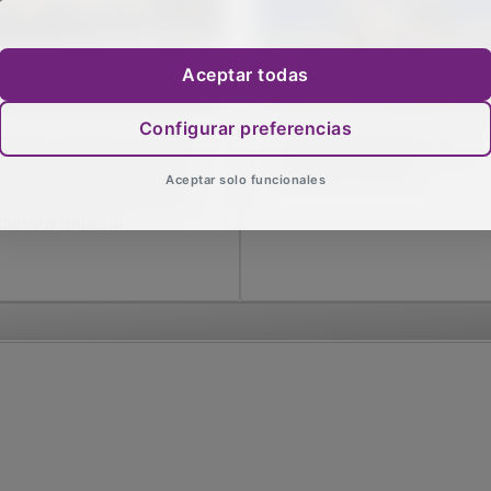
Aceptar todas
Configurar preferencias
cedón celebra con éxito
El adiós definitivo a la
 I Encuentro de Bandas
Primera División
Aceptar solo funcionales
reafirma su apuesta por
 cultura musical