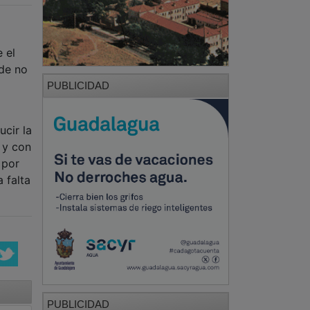
 el
nde no
PUBLICIDAD
cir la
 y con
 por
 falta
PUBLICIDAD