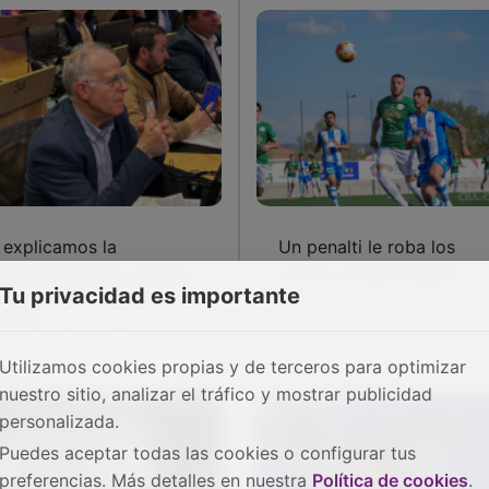
 explicamos la
Un penalti le roba los
portancia de los fondos
puntos al Marchamalo
Tu privacidad es importante
ADER para nuestros
eblos
Utilizamos cookies propias y de terceros para optimizar
nuestro sitio, analizar el tráfico y mostrar publicidad
personalizada.
Puedes aceptar todas las cookies o configurar tus
preferencias. Más detalles en nuestra
Política de cookies
.