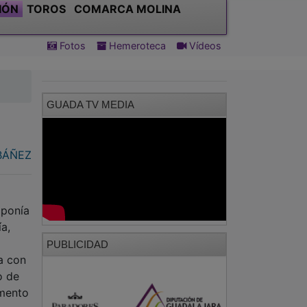
IÓN
TOROS
COMARCA MOLINA
Fotos
Hemeroteca
Vídeos
GUADA TV MEDIA
IBÁÑEZ
xponía
ía,
PUBLICIDAD
a con
o de
amento