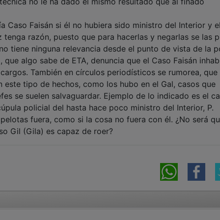
 técnica no le ha dado el mismo resultado que al finado
Caso Faisán si él no hubiera sido ministro del Interior y e
z tenga razón, puesto que para hacerlas y negarlas se las p
no tiene ninguna relevancia desde el punto de vista de la po
), que algo sabe de ETA, denuncia que el Caso Faisán inhabi
cargos. También en círculos periodísticos se rumorea, que
n este tipo de hechos, como los hubo en el Gal, casos que
es se suelen salvaguardar. Ejemplo de lo indicado es el ca
pula policial del hasta hace poco ministro del Interior, P.
 pelotas fuera, como si la cosa no fuera con él. ¿No será q
o Gil (Gila) es capaz de roer?