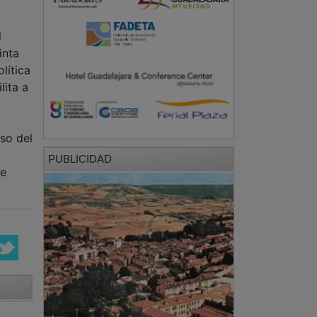
l
inta
lítica
lita a
so del
PUBLICIDAD
ue