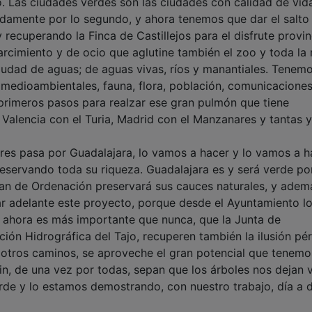
o. Las ciudades verdes son las ciudades con calidad de vid
amente por lo segundo, y ahora tenemos que dar el salto
y recuperando la Finca de Castillejos para el disfrute provin
rcimiento y de ocio que aglutine también el zoo y toda la 
iudad de aguas; de aguas vivas, ríos y manantiales. Tenem
 medioambientales, fauna, flora, población, comunicaciones
primeros pasos para realzar ese gran pulmón que tiene
o Valencia con el Turia, Madrid con el Manzanares y tantas y
es pasa por Guadalajara, lo vamos a hacer y lo vamos a h
reservando toda su riqueza. Guadalajara es y será verde p
lan de Ordenación preservará sus cauces naturales, y ademá
r adelante este proyecto, porque desde el Ayuntamiento l
, ahora es más importante que nunca, que la Junta de
ión Hidrográfica del Tajo, recuperen también la ilusión pér
 otros caminos, se aproveche el gran potencial que tenemo
fin, de una vez por todas, sepan que los árboles nos dejan v
de y lo estamos demostrando, con nuestro trabajo, día a d