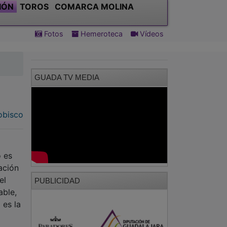
IÓN
TOROS
COMARCA MOLINA
Fotos
Hemeroteca
Vídeos
GUADA TV MEDIA
obisco
o es
ación
el
PUBLICIDAD
able,
 es la