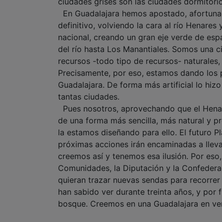
ciudades grises son las ciudades dormitori
En Guadalajara hemos apostado, afortunad
definitivo, volviendo la cara al río Henares 
nacional, creando un gran eje verde de espa
del río hasta Los Manantiales. Somos una c
recursos -todo tipo de recursos- naturales,
Precisamente, por eso, estamos dando los 
Guadalajara. De forma más artificial lo hiz
tantas ciudades.
Pues nosotros, aprovechando que el Henar
de una forma más sencilla, más natural y p
la estamos diseñando para ello. El futuro P
próximas acciones irán encaminadas a lleva
creemos así y tenemos esa ilusión. Por eso
Comunidades, la Diputación y la Confederac
quieran trazar nuevas sendas para recorrer
han sabido ver durante treinta años, y por 
bosque. Creemos en una Guadalajara en ver