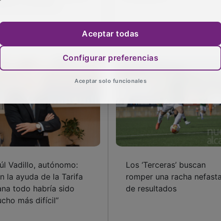
fantil y Primaria
Aceptar todas
Configurar preferencias
Aceptar solo funcionales
úl Vadillo, autónomo:
Los ‘Terceras’ buscan
in la ayuda de la Tarifa
romper una racha nefast
ana todo habría sido
de resultados
cho más difícil”