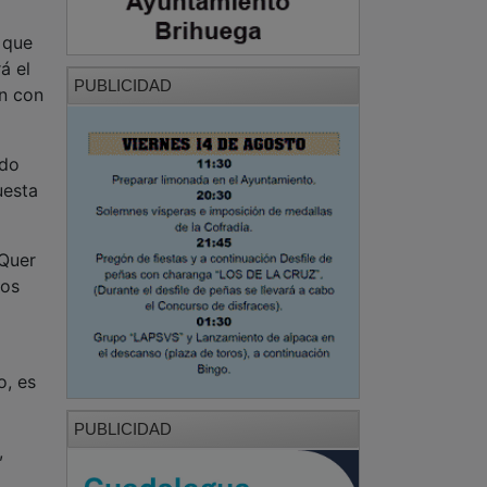
 que
á el
PUBLICIDAD
ón con
ndo
uesta
 Quer
ros
o, es
PUBLICIDAD
,