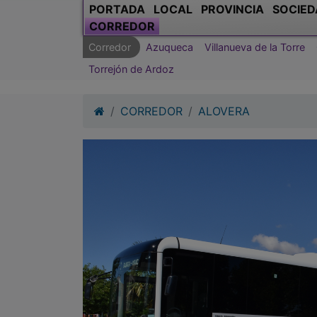
PORTADA
LOCAL
PROVINCIA
SOCIED
CORREDOR
Corredor
Azuqueca
Villanueva de la Torre
Torrejón de Ardoz
CORREDOR
ALOVERA