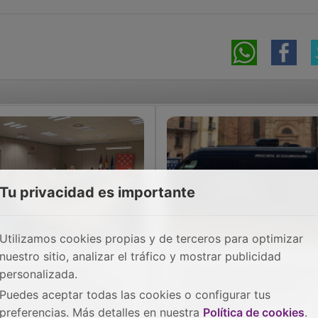
Tu privacidad es importante
Utilizamos cookies propias y de terceros para optimizar
nuestro sitio, analizar el tráfico y mostrar publicidad
 Ayuntamiento de
Cita previa para renovar 
personalizada.
uqueca se reúne con
DNI o el pasaporte en
Puedes aceptar todas las cookies o configurar tus
s centros de Educación
Azuqueca
preferencias. Más detalles en nuestra
Política de cookies
.