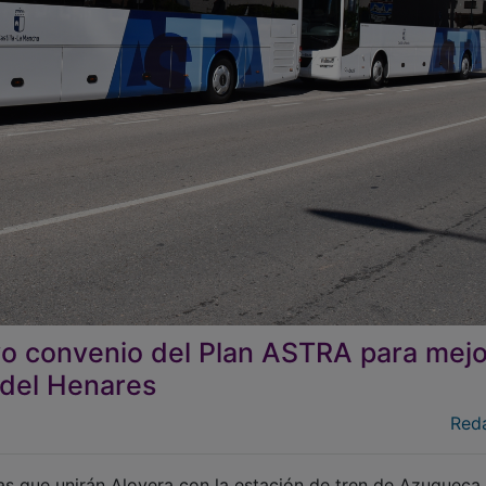
vo convenio del Plan ASTRA para mejo
 del Henares
Red
ras que unirán Alovera con la estación de tren de Azuqueca.