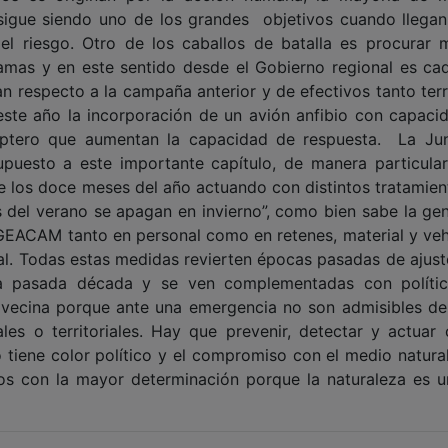
n sigue siendo uno de los grandes objetivos cuando llegan
del riesgo. Otro de los caballos de batalla es procurar 
lamas y en este sentido desde el Gobierno regional es ca
 respecto a la campaña anterior y de efectivos tanto terr
ste año la incorporación de un avión anfibio con capaci
óptero que aumentan la capacidad de respuesta. La Ju
uesto a este importante capítulo, de manera particular
 los doce meses del año actuando con distintos tratamien
s del verano se apagan en invierno”, como bien sabe la gen
GEACAM tanto en personal como en retenes, material y veh
onal. Todas estas medidas revierten épocas pasadas de ajust
 la pasada década y se ven complementadas con políti
vecina porque ante una emergencia no son admisibles d
es o territoriales. Hay que prevenir, detectar y actuar 
 tiene color político y el compromiso con el medio natura
s con la mayor determinación porque la naturaleza es u