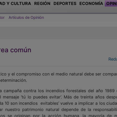
AD Y CULTURA
REGIÓN
DEPORTES
ECONOMÍA
OPIN
tor
Artículos de Opinión
area común
Red
lítico y el compromiso con el medio natural debe ser compa
eterminación.
la campaña contra los incendios forestales del año 1989 
l mensaje ‘tú lo puedes evitar’. Más de treinta años despu
da 10 son incendios evitables’ vuelve a implicar a los ciud
ar nuestro patrimonio natural depende de la responsabil
egos se originan por la acción humana, la mayoría de 