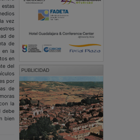
 estas
medios
da vez
estres
dad de
nta de
 en la
tos en
te del
PUBLICIDAD
ículos
es por
cas de
emoras
con la
l debe
n bien