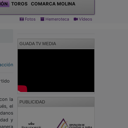
IÓN
TOROS
COMARCA MOLINA
Fotos
Hemeroteca
Vídeos
GUADA TV MEDIA
acción
rtido
con la
PUBLICIDAD
és, el
adanos
idad y
manera