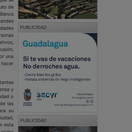
uto de
Blanca
randes
PUBLICIDAD
idades
rsonas
ativos,
lusión,
por una
 hacer
tantes
tensa y
udad o
de las
ara su
iudad,
PUBLICIDAD
n esta
s como