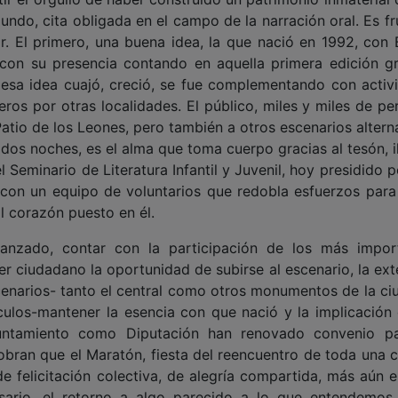
undo, cita obligada en el campo de la narración oral. Es fr
. El primero, una buena idea, la que nació en 1992, con 
con su presencia contando en aquella primera edición g
 esa idea cuajó, creció, se fue complementando con activ
eros por otras localidades. El público, miles y miles de pe
Patio de los Leones, pero también a otros escenarios altern
 dos noches, es el alma que toma cuerpo gracias al tesón, i
 Seminario de Literatura Infantil y Juvenil, hoy presidido 
 con un equipo de voluntarios que redobla esfuerzos para
al corazón puesto en él.
lcanzado, contar con la participación de los más impor
er ciudadano la oportunidad de subirse al escenario, la ex
cenarios- tanto el central como otros monumentos de la ci
culos-mantener la esencia con que nació y la implicación 
yuntamiento como Diputación han renovado convenio p
 obran que el Maratón, fiesta del reencuentro de toda una c
e felicitación colectiva, de alegría compartida, más aún e
rsario, el retorno a algo parecido a lo que entendemo