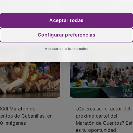
 relevo generacional sí
Radio Arrebato
tá garantizado en el
retransmitirá en directo e
ratón de Cuentos
33º Maratón de los
Aceptar todas
Cuentos
Configurar preferencias
Aceptar solo funcionales
 XXII Maratón de
¿Quieres ser el autor del
entos de Cabanillas, en
próximo cartel del
0 imágenes
Maratón de Cuentos? Est
es tu oportunidad