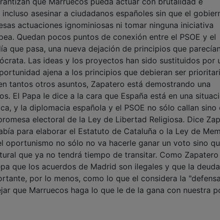
garantizan que Marruecos pueda actuar con brutalidad e
 incluso asesinar a ciudadanos españoles sin que el gobier
 esas actuaciones ignominiosas ni tomar ninguna iniciativa
ropea. Quedan pocos puntos de conexión entre el PSOE y el
ía que pasa, una nueva dejación de principios que parecían
crata. Las ideas y los proyectos han sido sustituidos por u
oportunidad ajena a los principios que debieran ser prioritar
en tantos otros asuntos, Zapatero está demostrando una
tos. El Papa le dice a la cara que España está en una situac
lica, y la diplomacia española y el PSOE no sólo callan sino 
a promesa electoral de la Ley de Libertad Religiosa. Dice Za
bía para elaborar el Estatuto de Cataluña o la Ley de Mem
el oportunismo no sólo no va hacerle ganar un voto sino qu
tural que ya no tendrá tiempo de transitar. Como Zapatero
pa que los acuerdos de Madrid son ilegales y que la deud
rtante, por lo menos, como lo que el considera la "defens
jar que Marruecos haga lo que le de la gana con nuestra po