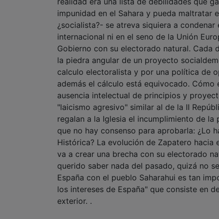
realidad era una lista de debilidades que 
impunidad en el Sahara y pueda maltratar e
¿socialista?- se atreva siquiera a condenar
internacional ni en el seno de la Unión Eu
Gobierno con su electorado natural. Cada d
la piedra angular de un proyecto socialdemó
calculo electoralista y por una política de 
además el cálculo está equivocado. Cómo 
ausencia intelectual de principios y proyec
"laicismo agresivo" similar al de la II Repúb
regalan a la Iglesia el incumplimiento de l
que no hay consenso para aprobarla: ¿Lo ha
Histórica? La evolución de Zapatero hacia 
va a crear una brecha con su electorado na
querido saber nada del pasado, quizá no se
España con el pueblo Saharahui es tan impo
los intereses de España" que consiste en de
exterior. .