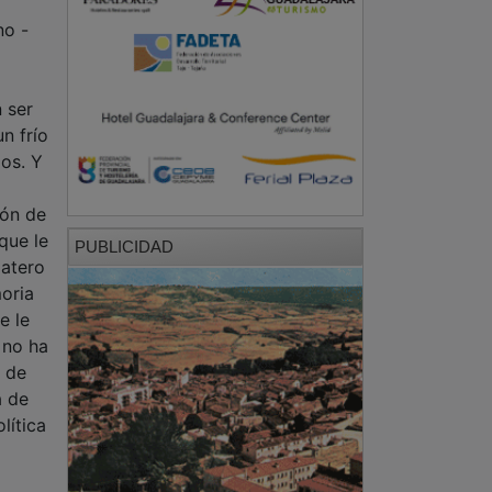
no -
 ser
n frío
ios. Y
ión de
que le
PUBLICIDAD
patero
oria
e le
 no ha
a de
a de
lítica