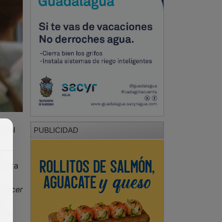
en el
PUBLICIDAD
,
ianza
onocer
r.
a la
 de