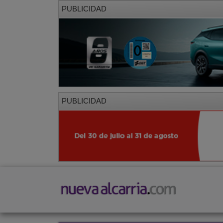
PUBLICIDAD
PUBLICIDAD
PORTADA
LOCAL
PROVINCIA
SOCIED
CORREDOR
Corredor
Azuqueca
Villanueva de la Torre