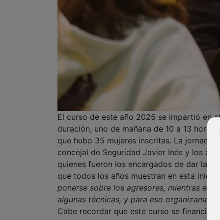
El curso de este año 2025 se impartió en el
duración, uno de mañana de 10 a 13 horas, c
que hubo 35 mujeres inscritas. La jornada f
concejal de Seguridad Javier Inés y los dos
quienes fueron los encargados de dar la bie
que todos los años muestran en esta iniciat
ponerse sobre los agresores, mientras el 
algunas técnicas, y para eso organizamos e
Cabe recordar que este curso se financia c
Violencia Machista, con cargo a los crédito
dependiente del Ministerio de Igualdad.
En el taller, los monitores especializados 