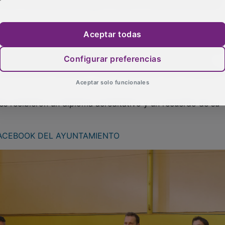
ientos de actitudes y habilidades técnicas y corporales qu
actuar ante cualquier de situación de riesgo; desde las
flictos que son latentes, o ante situaciones más complejas,
Aceptar todas
Configurar preferencias
tes recibieron un diploma acreditativo y un recuerdo de su
Aceptar solo funcionales
FACEBOOK DEL AYUNTAMIENTO