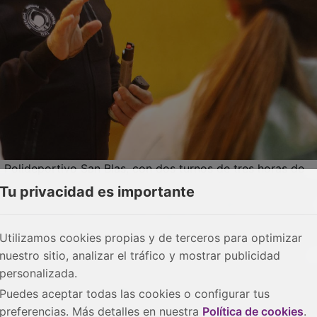
 Polideportivo San Blas, con dos turnos de tres horas de
on 18 asistentes, y otro de tarde, de 16:30 a 19:30 horas, 
ue abierta por la concejala de Igualdad Abigail Cordero, el
 ediles del área de Deportes, Mario Valiente y Javier Blanco
nvenida a las participantes, a las que agradecieron la conf
Tu privacidad es importante
iva.
“Aunque el foco en las agresiones a mujeres debe de
problema persista tenemos que aprender a defendernos, y c
ste curso”,
explicó Abigail Cordero en la recepción del talle
Utilizamos cookies propias y de terceros para optimizar
on fondos municipales recibidos del Pacto de Estado contr
nuestro sitio, analizar el tráfico y mostrar publicidad
s de la Secretaría de Estado contra la Violencia de Género,
personalizada.
Puedes aceptar todas las cookies o configurar tus
preferencias. Más detalles en nuestra
Política de cookies
.
explican no sólo trucos de autodefensa, sino también formas