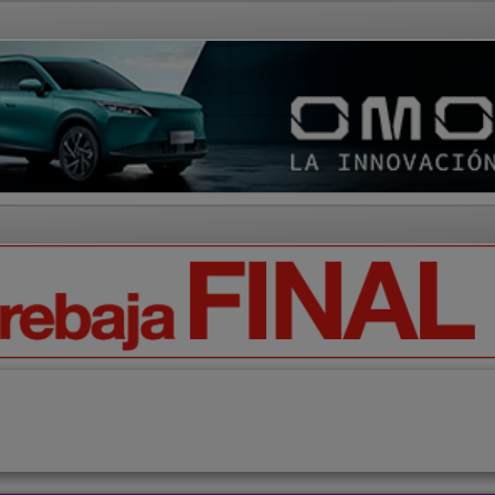
AD Y CULTURA
REGIÓN
DEPORTES
ECONOMÍA
OPIN
Cabanillas del Campo
Meco
Alcalá de Henares
Quer
Alover