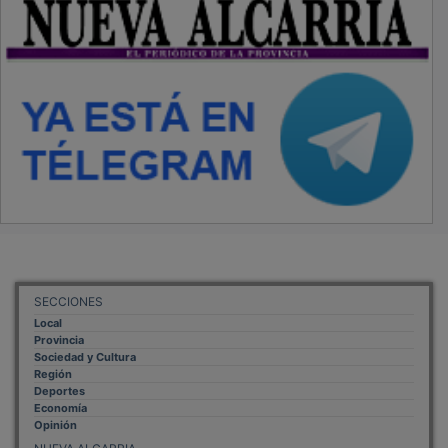
SECCIONES
Local
Provincia
Sociedad y Cultura
Región
Deportes
Economía
Opinión