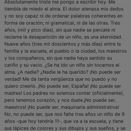
tiembla de miedo el alma. El dolor atenaza mis dedos
y no soy capaz ni de ordenar palabras coherentes en
forma de oración; ni gramatical, ni de las otras. Tres
años, (mil y pico días), sin que nadie se percate ni
reclame la desaparición de un niño, es una eternidad.
Nueve años (tres mil doscientos y más días) entre la
familia y la escuela, el pueblo o la ciudad, los maestros
y los compañeros, sin que nadie haya sentido su
cariño y su vacio. ¿Se ha ido un niño sin tocarnos el
alma. ¿A nadie? ¿Nadie le ha querido? ¡No puede ser
verdad! Me da tanta vergüenza que no puedo y no
quiero creerlo. ¡No puede ser, España! ¡No puede ser
madres! Los padres no solemos contar (oficialmente),
pero tenemos corazón, y nos duele.¡No puede ser,
maestros! ¡No puede ser, maquinaria administrativa!
No, no puede ser, que nos falte tres años un niño de 9
años -que hoy tendría 11-, que va a la escuela, y tiene
sus lápices de colores y sus dibujos y sus sueños, y se
muera o lo maten, y a nadie le importe nada. ¡Pobre