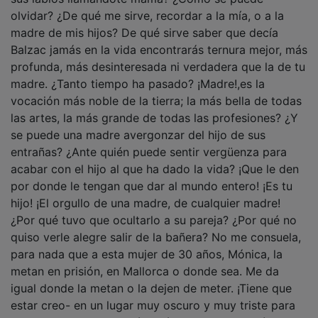
olvidar? ¿De qué me sirve, recordar a la mía, o a la
madre de mis hijos? De qué sirve saber que decía
Balzac jamás en la vida encontrarás ternura mejor, más
profunda, más desinteresada ni verdadera que la de tu
madre. ¿Tanto tiempo ha pasado? ¡Madre!,es la
vocación más noble de la tierra; la más bella de todas
las artes, la más grande de todas las profesiones? ¿Y
se puede una madre avergonzar del hijo de sus
entrañas? ¿Ante quién puede sentir vergüenza para
acabar con el hijo al que ha dado la vida? ¡Que le den
por donde le tengan que dar al mundo entero! ¡Es tu
hijo! ¡El orgullo de una madre, de cualquier madre!
¿Por qué tuvo que ocultarlo a su pareja? ¿Por qué no
quiso verle alegre salir de la bañera? No me consuela,
para nada que a esta mujer de 30 años, Mónica, la
metan en prisión, en Mallorca o donde sea. Me da
igual donde la metan o la dejen de meter. ¡Tiene que
estar creo- en un lugar muy oscuro y muy triste para
hacer lo que hizo. ¡Quitó a César, lo que le había dado,