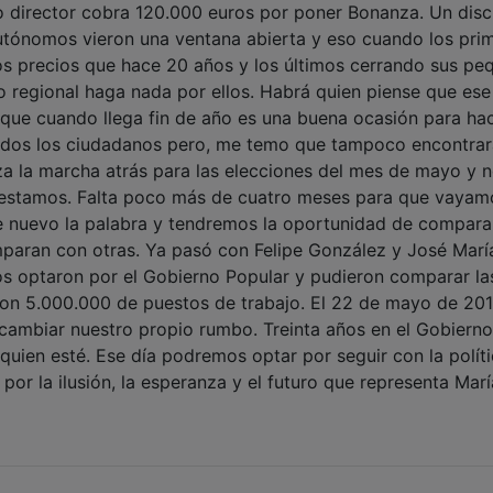
o director cobra 120.000 euros por poner Bonanza. Un dis
 autónomos vieron una ventana abierta y eso cuando los pri
s precios que hace 20 años y los últimos cerrando sus pe
no regional haga nada por ellos. Habrá quien piense que ese
que cuando llega fin de año es una buena ocasión para ha
odos los ciudadanos pero, me temo que tampoco encontrar
a la marcha atrás para las elecciones del mes de mayo y 
 estamos. Falta poco más de cuatro meses para que vayam
 nuevo la palabra y tendremos la oportunidad de comparar
paran con otras. Ya pasó con Felipe González y José Marí
os optaron por el Gobierno Popular y pudieron comparar la
on 5.000.000 de puestos de trabajo. El 22 de mayo de 201
e cambiar nuestro propio rumbo. Treinta años en el Gobiern
quien esté. Ese día podremos optar por seguir con la polít
por la ilusión, la esperanza y el futuro que representa Marí