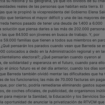
ca su historia y su geografía, ya que los olvidos de su chá
sidades reales de las personas que habitan esta tierra. El
rejas que le propinó la vicepresidenta del Gobierno Elena Sa
 dijo que teníamos el mayor déficit y una de las mayores d
arreda hemos pasado de tener una deuda de 1.400 a 6.000
a solución que piensa darles a las más de 202.000 persona
e las que 84.500 son jóvenes en busca de trabajo. Y, por
las 59.000 familias que tienen a todos sus miembros en paro
o. ¿Qué pensarán los parados cuando vean que Barreda se e
00 colocados a dedo en la Administración regional y en la
clientelismo electoral?; ¿Qué pensarían cuando oyeron al
a, de solidaridad y esperanza en el futuro, cuando para ello
o el único futuro es el del día anterior, cuando los días so
 que Barreda también olvidó mentar las dificultades que ha 
s de los funcionarios; las más de 70.000 facturas sin paga
ue, por cierto, podría remediarse eliminando gastos supe
, de coches oficiales, de publicidad, de organismos inútile
an para mejorar la Sanidad, la Educación y los Servicios Soc
a la oportunidad de anunciar la privatización de RTVCM que