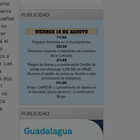
curso
meros
PUBLICIDAD
queñas
 no
cer
á el
no
os a
. Las
a
s dos
1
o no
ica
a
PUBLICIDAD