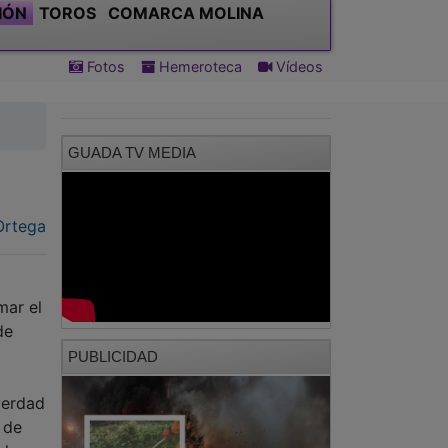
IÓN
TOROS
COMARCA MOLINA
Fotos
Hemeroteca
Vídeos
GUADA TV MEDIA
Ortega
mar el
de
PUBLICIDAD
verdad
 de