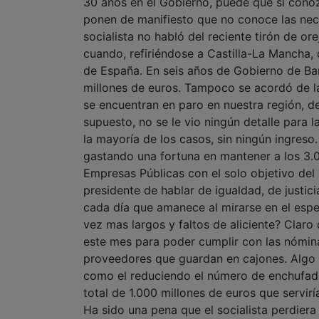
30 años en el Gobierno, puede que sí conoz
ponen de manifiesto que no conoce las nece
socialista no habló del reciente tirón de o
cuando, refiriéndose a Castilla-La Mancha,
de España. En seis años de Gobierno de B
millones de euros. Tampoco se acordó de l
se encuentran en paro en nuestra región, d
supuesto, no se le vio ningún detalle para 
la mayoría de los casos, sin ningún ingres
gastando una fortuna en mantener a los 3.0
Empresas Públicas con el solo objetivo del 
presidente de hablar de igualdad, de justici
cada día que amanece al mirarse en el espej
vez mas largos y faltos de aliciente? Claro
este mes para poder cumplir con las nómina
proveedores que guardan en cajones. Algo q
como el reduciendo el número de enchufados
total de 1.000 millones de euros que servirí
Ha sido una pena que el socialista perdier