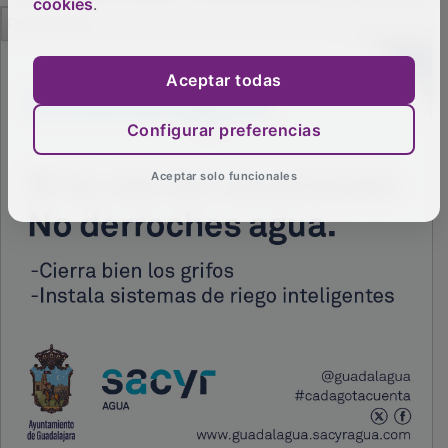
cookies
.
PUBLICIDAD
Aceptar todas
Configurar preferencias
Aceptar solo funcionales