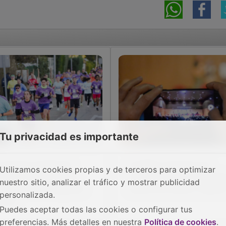
Tu privacidad es importante
 Carrera Ciudad de
El XXXV Concurso de
Utilizamos cookies propias y de terceros para optimizar
adalajara cambia de
Villancicos, bajo la mirad
nuestro sitio, analizar el tráfico y mostrar publicidad
icación en su segunda
atenta de nuestro objeti
personalizada.
ición
Puedes aceptar todas las cookies o configurar tus
preferencias. Más detalles en nuestra
Política de cookies
.