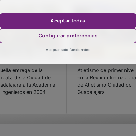
Aceptar todas
Configurar preferencias
Aceptar solo funcionales
uella entrega de la
Atletismo de primer nivel
rbata de la Ciudad de
en la Reunión Inernaciona
adalajara a la Academia
de Atletismo Ciudad de
 Ingenieros en 2004
Guadalajara