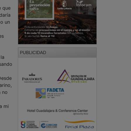
e que
daría
mo un
es
PUBLICIDAD
la
asando
,
 Desde
arino,
a no
a mi