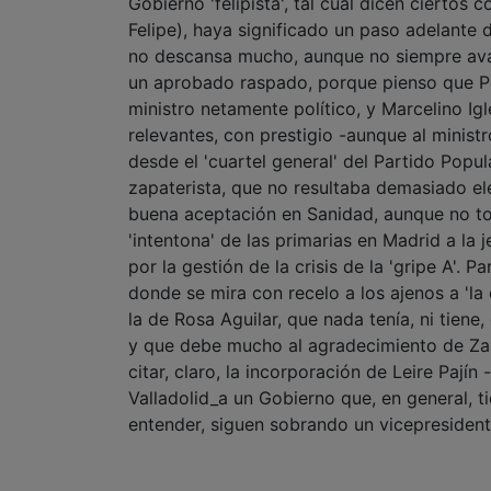
Gobierno 'felipista', tal cual dicen ciertos 
Felipe), haya significado un paso adelante
no descansa mucho, aunque no siempre avan
un aprobado raspado, porque pienso que 
ministro netamente político, y Marcelino Ig
relevantes, con prestigio -aunque al ministr
desde el 'cuartel general' del Partido Popula
zapaterista, que no resultaba demasiado el
buena aceptación en Sanidad, aunque no tod
'intentona' de las primarias en Madrid a la
por la gestión de la crisis de la 'gripe A'. 
donde se mira con recelo a los ajenos a 'la
la de Rosa Aguilar, que nada tenía, ni tiene
y que debe mucho al agradecimiento de Zapa
citar, claro, la incorporación de Leire Pají
Valladolid_a un Gobierno que, en general, t
entender, siguen sobrando un vicepresidente 