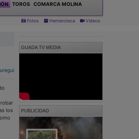
IÓN
TOROS
COMARCA MOLINA
Fotos
Hemeroteca
Vídeos
GUADA TV MEDIA
uregui
do
a
probar
as los
PUBLICIDAD
 como