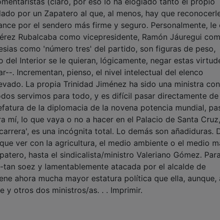
comentaristas (claro, por eso lo ha elogiado tanto el propio
 dado por un Zapatero al que, al menos, hay que reconocerl
ce por el sendero más firme y seguro. Personalmente, le 
Pérez Rubalcaba como vicepresidente, Ramón Jáuregui co
lesias como 'número tres' del partido, son figuras de peso,
o del Interior se le quieran, lógicamente, negar estas virtud
r--. Incrementan, pienso, el nivel intelectual del elenco
evado. La propia Trinidad Jiménez ha sido una ministra con
os servimos para todo, y es difícil pasar directamente de 
 jefatura de la diplomacia de la novena potencia mundial, p
Para mí, lo que vaya o no a hacer en el Palacio de Santa Cruz
 carrera', es una incógnita total. Lo demás son añadiduras.
, que ver con la agricultura, el medio ambiente o el medio m
tero, hasta el sindicalista/ministro Valeriano Gómez. Par
n --tan soez y lamentablemente atacada por el alcalde de
iene ahora mucha mayor estatura política que ella, aunque, 
y otros dos ministros/as. . . Imprimir.