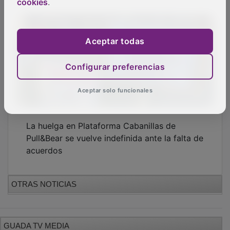
cookies
.
Aceptar todas
Configurar preferencias
Aceptar solo funcionales
La huelga en Plataforma Cabanillas de
Pull&Bear se vuelve indefinida ante la falta de
acuerdos
OTRAS NOTICIAS
GUADA TV MEDIA