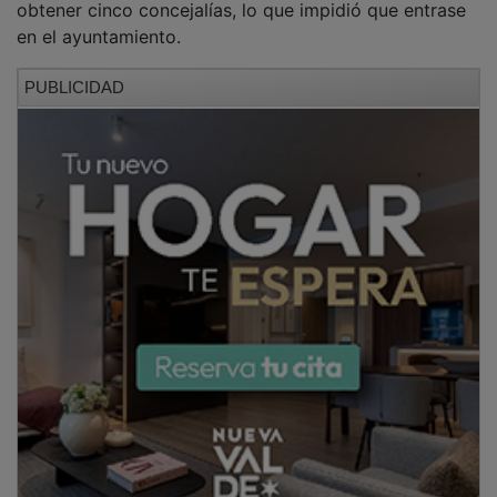
en el ayuntamiento.
PUBLICIDAD
Desde entonces, su actitud cambió de forma visible.
Comenzó a criticar con dureza al equipo de gobierno
en prácticamente cualquier actuación municipal: si se
hacía, porque se hacía, si no se hacía, por lo contrario.
Durante estos tres años, los ataques han sido
constantes, especialmente en redes sociales, quizá por
considerarse agraviada tras aquel desplazamiento en
la lista.
PUBLICIDAD