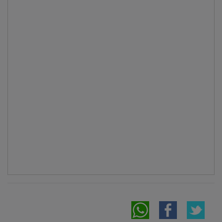
NOTICIAS RELACIONADAS
Bellido contrapone el "modelo de éxito" de
Page en C-LM frente al "modelo del caos"
Núñez