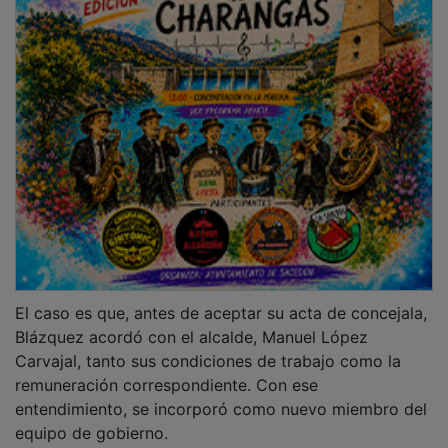
equipo de gobierno.
Y ahora, con premeditación y alevosía, encabeza una
moción de censura que une a dos partidos —PP y
Podemos— que, por sí solos, nunca habrían dado el
paso porque se repelen políticamente. A ambos les ha
venido de perlas que una tránsfuga haya decidido
romper con los suyos, en una maniobra que recuerda
al viejo principio de: “el enemigo de mi enemigo”.
PUBLICIDAD