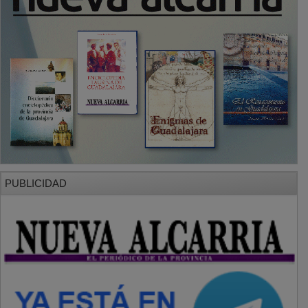
SECCIONES
Local
Provincia
Sociedad y Cultura
Región
Deportes
Economía
Opinión
NUEVA ALCARRIA
Quiénes somos
MÁS INFORMACIÓN
Aviso Legal
Política de Privacidad
Politica de Cookies