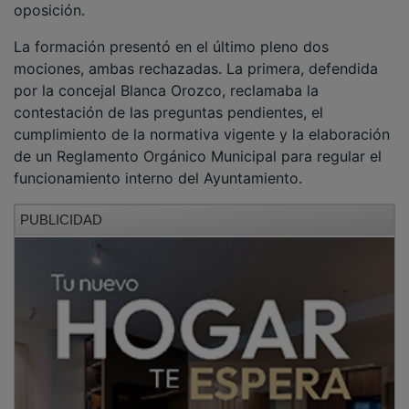
La formación presentó en el último pleno dos
mociones, ambas rechazadas. La primera, defendida
por la concejal Blanca Orozco, reclamaba la
contestación de las preguntas pendientes, el
cumplimiento de la normativa vigente y la elaboración
de un Reglamento Orgánico Municipal para regular el
funcionamiento interno del Ayuntamiento.
PUBLICIDAD
La segunda iniciativa, defendida por el portavoz de
VOX, Miguel Ángel Flores, planteaba la elaboración de
un informe técnico sobre el impacto que, según el
grupo, tendría la presión migratoria en servicios
municipales como servicios sociales, vivienda,
seguridad y convivencia, además de una revisión del
padrón.