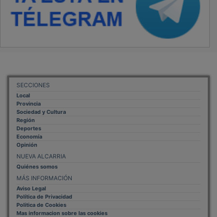
Mas informacion sobre las cookies
BASES CONCURSO FOTOGRAFÍA LAVANDA
OTROS ENLACES
Sistemas Integrales Cualificados
Entrada Bloggers
Aviso Legal
Configuración de Cookies
Empleo Trabajando.es
Tiempo: 3.2007 seg., Memoria Usada: 0.93 MB
Diseño web
Inweb
© 2015 - 2026
Volver arriba