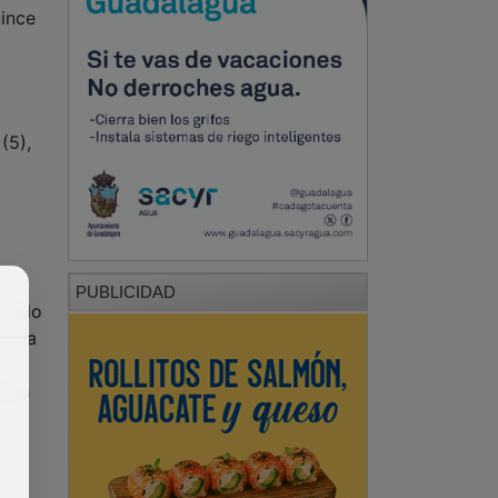
uince
(5),
PUBLICIDAD
alado
de la
r en