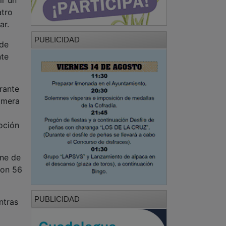
atro
ar.
PUBLICIDAD
 de
nte
urante
rimera
oción
ene de
con 56
PUBLICIDAD
ntras