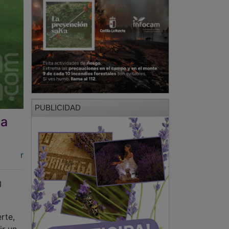
PUBLICIDAD
la
r
l
rte,
ir un