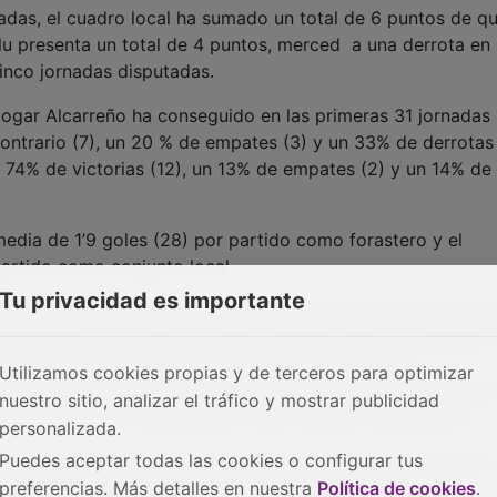
nadas, el cuadro local ha sumado un total de 6 puntos de q
lu presenta un total de 4 puntos, merced a una derrota en
inco jornadas disputadas.
Hogar Alcarreño ha conseguido en las primeras 31 jornadas
ntrario (7), un 20 % de empates (3) y un 33% de derrotas 
 74% de victorias (12), un 13% de empates (2) y un 14% de
media de 1’9 goles (28) por partido como forastero y el
partido como conjunto local.
Tu privacidad es importante
s, parece que estamos ante un encuentro tremendamente igu
 puede pasar. Con todo no debe olvidarse que en el partido 
 la Morena, venció 1-0 el cuadro alcarreño, en un
Utilizamos cookies propias y de terceros para optimizar
ón de Baeza, el conjunto blanquiazul fue netamente superio
nuestro sitio, analizar el tráfico y mostrar publicidad
u esfuerzo y tu trabajo sea lo que marque la diferencia”
personalizada.
Puedes aceptar todas las cookies o configurar tus
de la segunda plaza, Illescas, se desplaza en esta jornada a
preferencias. Más detalles en nuestra
Política de cookies
.
 sigue luchando por la salvación, que todavía no tiene