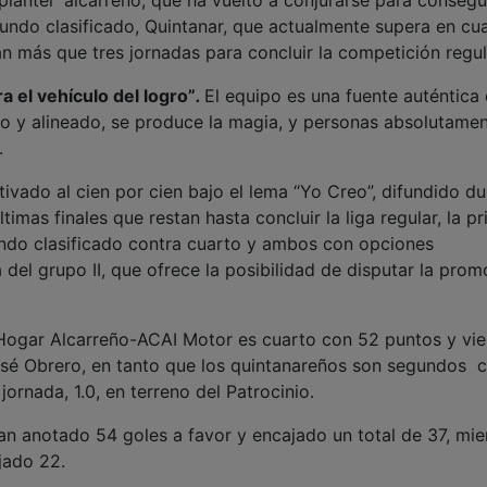
gundo clasificado, Quintanar, que actualmente supera en cu
 más que tres jornadas para concluir la competición regul
a el vehículo del logro”
.
El equipo es una fuente auténtica
o y alineado, se produce la magia, y personas absolutame
.
tivado al cien por cien bajo el lema “Yo Creo”, difundido d
timas finales que restan hasta concluir la liga regular, la p
undo clasificado contra cuarto y ambos con opciones
del grupo II, que ofrece la posibilidad de disputar la prom
l Hogar Alcarreño-ACAI Motor es cuarto con 52 puntos y vi
José Obrero, en tanto que los quintanareños son segundos 
ornada, 1.0, en terreno del Patrocinio.
han anotado 54 goles a favor y encajado un total de 37, mie
jado 22.