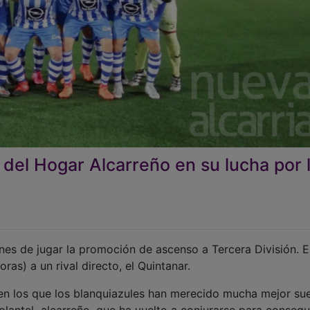
a del Hogar Alcarreño en su lucha por 
nes de jugar la promoción de ascenso a Tercera División. E
ras) a un rival directo, el Quintanar.
n los que los blanquiazules han merecido mucha mejor sue
 plantel alcarreño, que ha vuelto a conjurarse para consegu