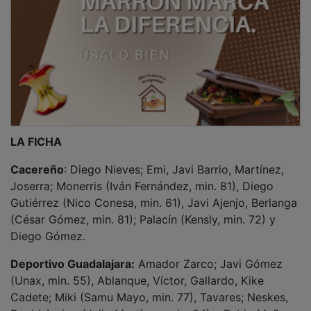
David Amigo (Julio Martínez, min. 84) y Pablo Muñoz
(Perero, min. 84).
Árbitro
: Juncal Moreira (Comité gallego). Enseñó
tarjeta amarilla al local Diego Gutiérrez y a los
visitantes Kike Cadete y Víctor.
Goles
: 1-0 Diego Gómez (min. 58). 1-1 Unax (min. 63).
Campo
: Príncipe Felipe. 4.723 espectadores.
NOTICIAS RELACIONADAS