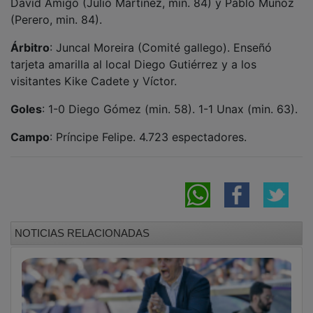
Juanvi Peinado: “Nos podemos despedir con
la cabeza alta porque este equipo se ha
dejado el alma”