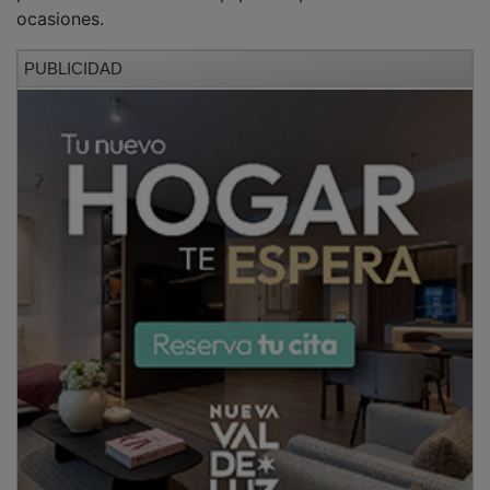
ocasiones.
PUBLICIDAD
El Cacereño solicitó la intervención del VAR ante un
posible penalti por mano, pero el colegiado descartó
la infracción. Amador atrapó un remate de Diego
Gómez a menos de un cuarto de hora de la
conclusión. El siguiente partido del Deportivo también
será de visitante, el 2 de mayo contra el Real Avilés.
PUBLICIDAD