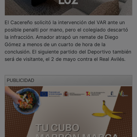
LA FICHA
Cacereño
: Diego Nieves; Emi, Javi Barrio, Martínez,
Joserra; Monerris (Iván Fernández, min. 81), Diego
Gutiérrez (Nico Conesa, min. 61), Javi Ajenjo, Berlanga
(César Gómez, min. 81); Palacín (Kensly, min. 72) y
Diego Gómez.
Deportivo Guadalajara:
Amador Zarco; Javi Gómez
(Unax, min. 55), Ablanque, Víctor, Gallardo, Kike
Cadete; Miki (Samu Mayo, min. 77), Tavares; Neskes,