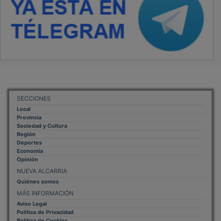
Politica de Cookies
Mas informacion sobre las cookies
BASES CONCURSO FOTOGRAFÍA LAVANDA
OTROS ENLACES
Sistemas Integrales Cualificados
Entrada Bloggers
Aviso Legal
Configuración de Cookies
Empleo Trabajando.es
Tiempo: 0.1076 seg., Memoria Usada: 0.93 MB
Diseño web
Inweb
© 2015 - 2026
Volver arriba