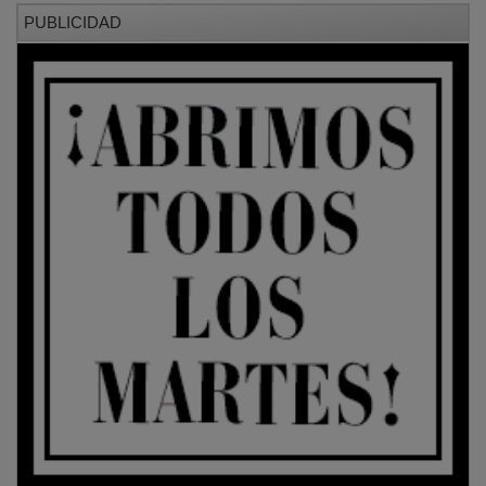
PUBLICIDAD
Los responsables del club subrayan que la inscripción
es sencilla y que pertenecer a la entidad facilita el
acceso a sus actividades, espacios y eventos
organizados a lo largo del año. Además, la entidad
recuerda su arraigo en la comarca y anima tanto a
pescadores experimentados como a principiantes a
aprovechar las ventajas de formar parte de la
asociación.
Para más información y trámites de inscripción, puede
escribir a: info@riogallo.es
El plazo finaliza el 15 de febrero; los interesados que
valoren seguridad y comunidad en su práctica de la
pesca encontrarán en el club una opción accesible y
protegida.