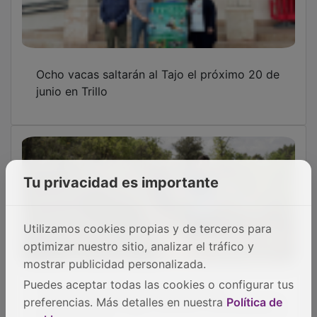
Ocho vacas saltarán al Tajo el próximo 20 de
junio en Trillo
Tu privacidad es importante
Utilizamos cookies propias y de terceros para
optimizar nuestro sitio, analizar el tráfico y
mostrar publicidad personalizada.
Marta Pérez triunfa en casa junto al
Puedes aceptar todas las cookies o configurar tus
guadalajareño Jorge Corral en un primaveral
preferencias. Más detalles en nuestra
Política de
Desafío X-Trail