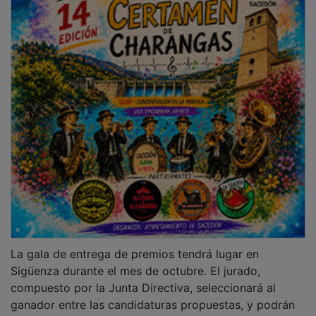
ganador entre las candidaturas propuestas, y podrán
otorgar hasta
dos accésits. El premio está abierto a todos los
empresarios menores de 41 años, estén o no
asociados previamente a AJE.
Más allá del galardón, AJE ha diseñado una estrategia
para "recorrer los pueblos de la provincia" y generar
sinergias. Saboya recalcó la importancia de que los
empresarios afincados en entornos rurales sientan la
asociación como algo accesible. Para ello, se han
programado cuatro encuentros clave (afterworks y
jornadas) en distintas localidades:
PUBLICIDAD