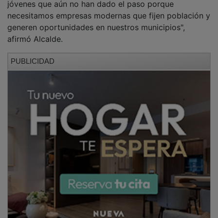
necesitamos empresas modernas que fijen población y
generen oportunidades en nuestros municipios",
afirmó Alcalde.
PUBLICIDAD
Por su parte, Andrés Saboya hizo hincapié en la
evolución de AJE desde su creación en noviembre de
2024. Con una base social que ya ronda los 200-300
jóvenes empresarios gracias a su integración en
CEOE-CEPYME, la asociación busca ahora fortalecer
su estructura. "Queremos ser una comunidad fuerte
que brinde apoyo, colaboración y oportunidades de
desarrollo real a nuestros socios", explicó Saboya.
PUBLICIDAD