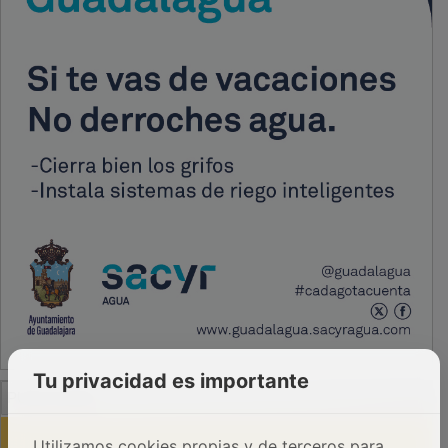
Tu privacidad es importante
PUBLICIDAD
Utilizamos cookies propias y de terceros para