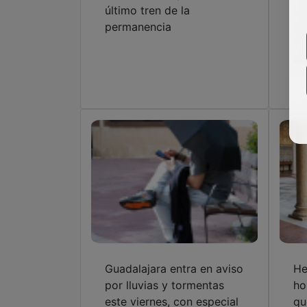
último tren de la
co
permanencia
co
1.
en
Guadalajara entra en aviso
He
por lluvias y tormentas
ho
este viernes, con especial
qu