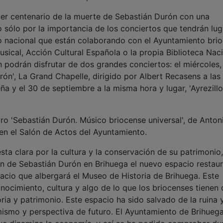
cer centenario de la muerte de Sebastián Durón con una
o sólo por la importancia de los conciertos que tendrán lug
o nacional que están colaborando con el Ayuntamiento bri
sical, Acción Cultural Española o la propia Biblioteca Nac
 podrán disfrutar de dos grandes conciertos: el miércoles,
rón', La Grand Chapelle, dirigido por Albert Recasens a las
ña y el 30 de septiembre a la misma hora y lugar, 'Ayrezill
bro 'Sebastián Durón. Músico briocense universal', de Anton
 en el Salón de Actos del Ayuntamiento.
ta clara por la cultura y la conservación de su patrimonio
ón de Sebastián Durón en Brihuega el nuevo espacio restau
cio que albergará el Museo de Historia de Brihuega. Este
nocimiento, cultura y algo de lo que los briocenses tienen
oria y patrimonio. Este espacio ha sido salvado de la ruina 
mismo y perspectiva de futuro. El Ayuntamiento de Brihuega