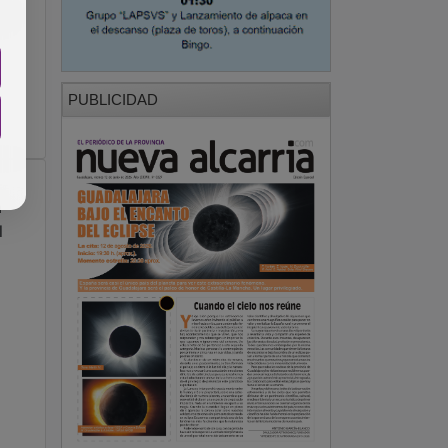
l
PUBLICIDAD
a
l