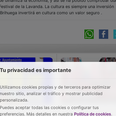
que dinamiza la economía, y así se ha podido comprobar du
Festival de la Lavanda. La cultura es siempre una inversión
 Brihuega invertirá en cultura como un valor seguro .
Tu privacidad es importante
Utilizamos cookies propias y de terceros para optimizar
nuestro sitio, analizar el tráfico y mostrar publicidad
personalizada.
Puedes aceptar todas las cookies o configurar tus
nvocan una
Cientos de personas
preferencias. Más detalles en nuestra
Política de cookies
.