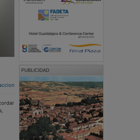
PUBLICIDAD
accion
cordar
s,