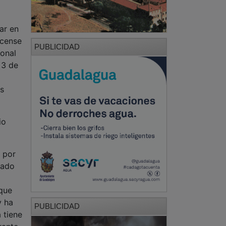
ar en
ocense
PUBLICIDAD
ional
 3 de
os
io
, por
rado
 que
y ha
PUBLICIDAD
 tiene