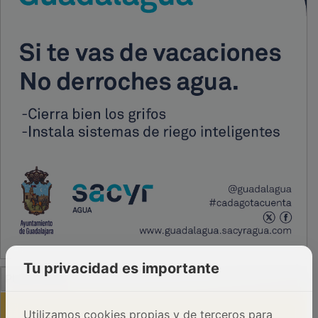
Tu privacidad es importante
PUBLICIDAD
Utilizamos cookies propias y de terceros para