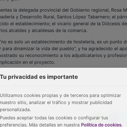
entes la delegada provincial del Gobierno regional, Rosa M
nadería y Desarrollo Rural, Santos López Tabernero; el pár
do el establecimiento; el vicario general de la Diócesis de
rios alcaldes y alcaldesas de la comarca.
“no es solo un establecimiento de hostelería, es un punto d
r para dinamizar la vida del pueblo”, y ha agradecido el ap
ostrado su reconocimiento a los adjudicatarios y profesio
mplicación en el proyecto.
el trabajo de la alcaldesa de Alhóndiga y ha subrayado que
Tu privacidad es importante
nación de distintas líneas de financiación, con una inversió
l respaldo de la Diputación y del Gobierno regional a este 
Utilizamos cookies propias y de terceros para optimizar
nuestro sitio, analizar el tráfico y mostrar publicidad
personalizada.
Puedes aceptar todas las cookies o configurar tus
preferencias. Más detalles en nuestra
Política de cookies
.