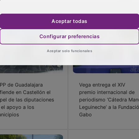
Aceptar todas
Configurar preferencias
Aceptar solo funcionales
 PP de Guadalajara
Vega entrega el XIV
fiende en Castellón el
premio internacional de
pel de las diputaciones
periodismo ‘Cátedra Man
 el apoyo a los
Leguineche’ a la Fundaci
nicipios
Gabo