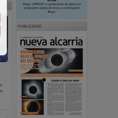
PUBLICIDAD
u
ón