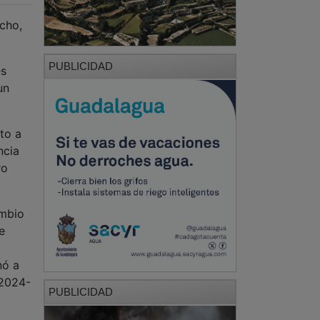
acho,
PUBLICIDAD
es
un
to a
ncia
ro
ambio
e
nó a
 2024-
PUBLICIDAD