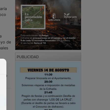
aría
roco
e
oyo de
nales
PUBLICIDAD
 el
n
tipo