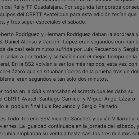
ón del Rally TT Guadalajara. Por segunda temporada consec
 equipos del CERTT Avatel que para esta edición tenían que
es, y tres super especiales el sábado.
Roberto Rodríguez y Hermam Rodríguez daban la sorpresa y
. Daniel Alonso y ‘Jandrín’ López eran segundos con Ramo
da de casi seis minutos sufrida por Luis Recuenco y Sergio
 salían a por todas y se hacían con el mejor tiempo en la 
eral. En la SS2 volvían a ser los más rápidos, esta vez con
er-Lázaro que se situaban líderes de la prueba tras un do
blema, eran segundos a tan solo dos minutos.
or todas en la SS3 y marcaban el scratch que les daba su
el CERTT Avatel. Santiago Carnicer y Miguel Ángel Lázaro
 el podium final Luis Recuenco y Sergio Peinado.
s Todo Terreno SSV Ricardo Sánchez y Julián Villarrubia 
viernes. La igualdad continuaba en la jornada del sábado, y
larrubia ampliaban su ventaja hasta casi los tres minutos so