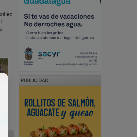
nzález
l.
a
PUBLICIDAD