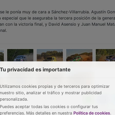
 se le ponía muy de cara a Sánchez-Villarrubia. Agustín Go
 especial que le aseguraba la tercera posición de la genera
ían con la victoria final, y David Asensio y Juan Manuel Mat
nal.
Tu privacidad es importante
Utilizamos cookies propias y de terceros para optimizar
nuestro sitio, analizar el tráfico y mostrar publicidad
personalizada.
Puedes aceptar todas las cookies o configurar tus
preferencias. Más detalles en nuestra
Política de cookies
.