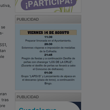
utiva,
PUBLICIDAD
 se
s-
SS1,
 tan
ble
eran
PUBLICIDAD
 tras
bre