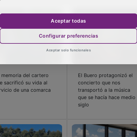
Aceptar todas
Configurar preferencias
Aceptar solo funcionales
 memoria del cartero
El Buero protagonizó el
e sacrificó su vida al
concierto que nos
rvicio de una comarca
transportó a la música
que se hacía hace medio
siglo