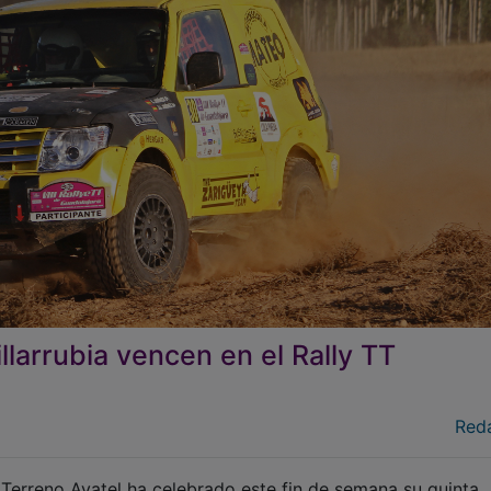
larrubia vencen en el Rally TT
Red
erreno Avatel ha celebrado este fin de semana su quinta