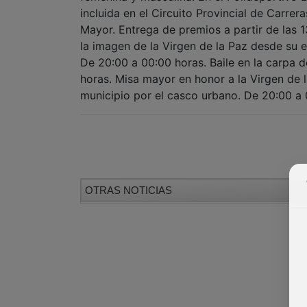
incluida en el Circuito Provincial de Carrer
Mayor. Entrega de premios a partir de las 1
la imagen de la Virgen de la Paz desde su e
De 20:00 a 00:00 horas. Baile en la carpa 
horas. Misa mayor en honor a la Virgen de l
municipio por el casco urbano. De 20:00 a 0
OTRAS NOTICIAS