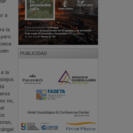
dar
or a
ra la
 pero
piece
bién
PUBLICIDAD
 a la
stejos
tá
meros
omo no,
el
tos
fonso,
rcángel