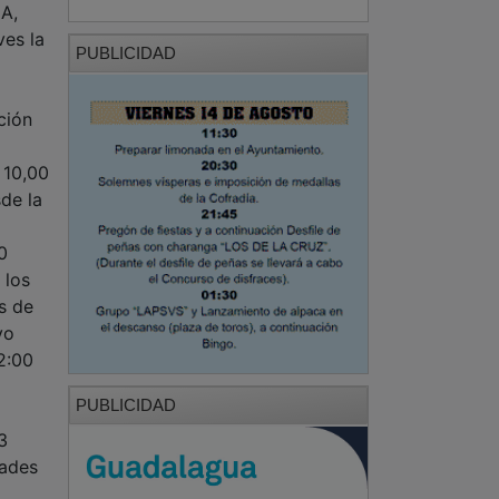
CA,
es la
PUBLICIDAD
ción
 10,00
de la
0
 los
s de
vo
2:00
PUBLICIDAD
3
dades