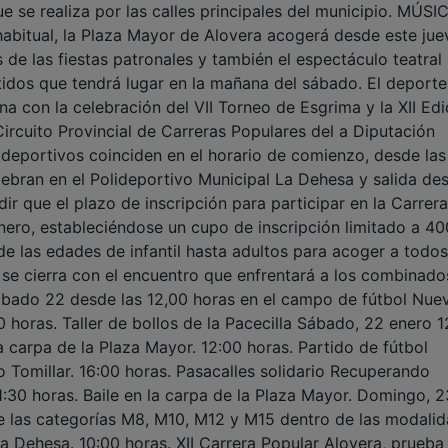
ue se realiza por las calles principales del municipio. MÚSI
tual, la Plaza Mayor de Alovera acogerá desde este juev
s de las fiestas patronales y también el espectáculo teatral
tidos que tendrá lugar en la mañana del sábado. El deporte
a con la celebración del VII Torneo de Esgrima y la XII Edi
ircuito Provincial de Carreras Populares del a Diputación
 deportivos coinciden en el horario de comienzo, desde las
ebran en el Polideportivo Municipal La Dehesa y salida des
r que el plazo de inscripción para participar en la Carrera
nero, estableciéndose un cupo de inscripción limitado a 40
de las edades de infantil hasta adultos para acoger a todos
o se cierra con el encuentro que enfrentará a los combinado
sábado 22 desde las 12,00 horas en el campo de fútbol Nue
horas. Taller de bollos de la Pacecilla Sábado, 22 enero 1
 la carpa de la Plaza Mayor. 12:00 horas. Partido de fútbol
 Tomillar. 16:00 horas. Pasacalles solidario Recuperando
01:30 horas. Baile en la carpa de la Plaza Mayor. Domingo, 2
de las categorías M8, M10, M12 y M15 dentro de las modali
a Dehesa. 10:00 horas. XII Carrera Popular Alovera, prueba