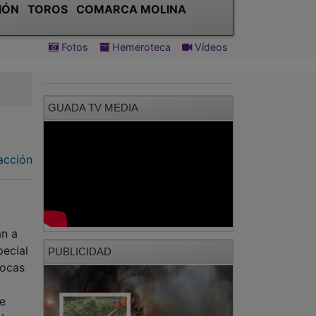
IÓN
TOROS
COMARCA MOLINA
Fotos
Hemeroteca
Vídeos
GUADA TV MEDIA
acción
an a
pecial
PUBLICIDAD
pocas
ue