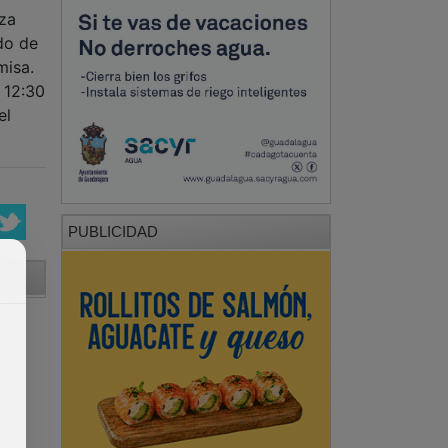
aza
do de
misa.
 12:30
el
PUBLICIDAD