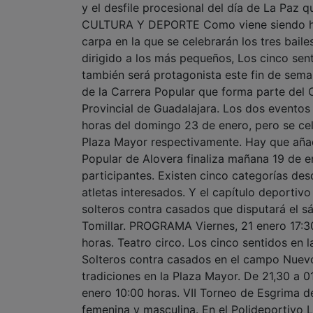
y el desfile procesional del día de La Paz q
CULTURA Y DEPORTE Como viene siendo habi
carpa en la que se celebrarán los tres baile
dirigido a los más pequeños, Los cinco sen
también será protagonista este fin de seman
de la Carrera Popular que forma parte del C
Provincial de Guadalajara. Los dos eventos
horas del domingo 23 de enero, pero se cel
Plaza Mayor respectivamente. Hay que añadi
Popular de Alovera finaliza mañana 19 de e
participantes. Existen cinco categorías des
atletas interesados. Y el capítulo deportiv
solteros contra casados que disputará el 
Tomillar. PROGRAMA Viernes, 21 enero 17:30 
horas. Teatro circo. Los cinco sentidos en
Solteros contra casados en el campo Nuevo
tradiciones en la Plaza Mayor. De 21,30 a 
enero 10:00 horas. VII Torneo de Esgrima 
femenina y masculina. En el Polideportivo L