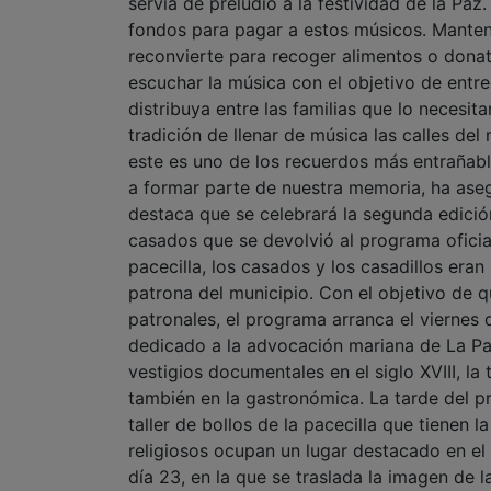
servía de preludio a la festividad de la Paz
fondos para pagar a estos músicos. Mantenie
reconvierte para recoger alimentos o donat
escuchar la música con el objetivo de entre
distribuya entre las familias que lo necesit
tradición de llenar de música las calles d
este es uno de los recuerdos más entraña
a formar parte de nuestra memoria, ha ase
destaca que se celebrará la segunda edició
casados que se devolvió al programa oficial
pacecilla, los casados y los casadillos e
patrona del municipio. Con el objetivo de q
patronales, el programa arranca el viernes
dedicado a la advocación mariana de La Pa
vestigios documentales en el siglo XVIII, la
también en la gastronómica. La tarde del p
taller de bollos de la pacecilla que tienen
religiosos ocupan un lugar destacado en el
día 23, en la que se traslada la imagen de 