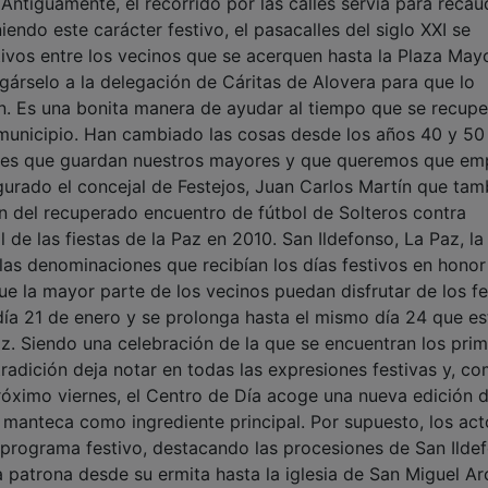
. Antiguamente, el recorrido por las calles servía para recau
ndo este carácter festivo, el pasacalles del siglo XXI se
ivos entre los vecinos que se acerquen hasta la Plaza May
gárselo a la delegación de Cáritas de Alovera para que lo
an. Es una bonita manera de ayudar al tiempo que se recupe
el municipio. Han cambiado las cosas desde los años 40 y 50
bles que guardan nuestros mayores y que queremos que em
gurado el concejal de Festejos, Juan Carlos Martín que tam
n del recuperado encuentro de fútbol de Solteros contra
 de las fiestas de la Paz en 2010. San Ildefonso, La Paz, la
ran las denominaciones que recibían los días festivos en honor
ue la mayor parte de los vecinos puedan disfrutar de los fe
 día 21 de enero y se prolonga hasta el mismo día 24 que es
z. Siendo una celebración de la que se encuentran los pri
 tradición deja notar en todas las expresiones festivas y, c
róximo viernes, el Centro de Día acoge una nueva edición d
 la manteca como ingrediente principal. Por supuesto, los ac
 programa festivo, destacando las procesiones de San Ilde
la patrona desde su ermita hasta la iglesia de San Miguel A