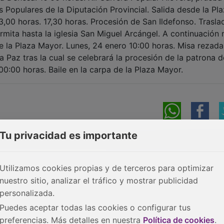
as Populares de la Diputación Provincial. Salida desde la Pl
3,00 horas. 17,30 horas. Procesión de San Ildefonso. Trasla
rmita hasta la iglesia San Miguel Arcángel. A continuación 
de la Plaza Mayor. Lunes, 24 enero 10:00 horas. Misa rezada
a Paz tras la cual se celebrará la procesión de la patrona d
0:00 horas. Baile en la carpa de la Plaza Mayor.
Tu privacidad es importante
Utilizamos cookies propias y de terceros para optimizar
nuestro sitio, analizar el tráfico y mostrar publicidad
personalizada.
Puedes aceptar todas las cookies o configurar tus
preferencias. Más detalles en nuestra
Política de cookies
.