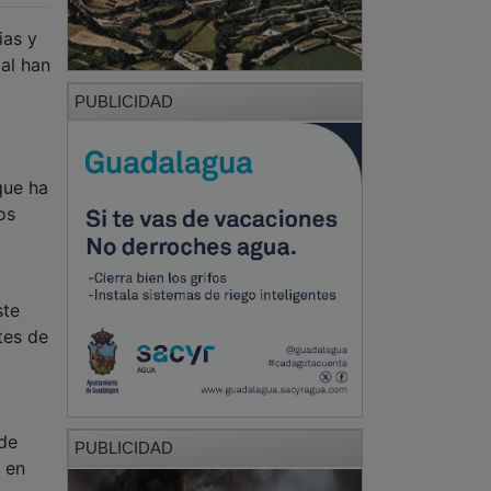
ias y
al han
PUBLICIDAD
que ha
os
ste
tes de
 de
PUBLICIDAD
 en