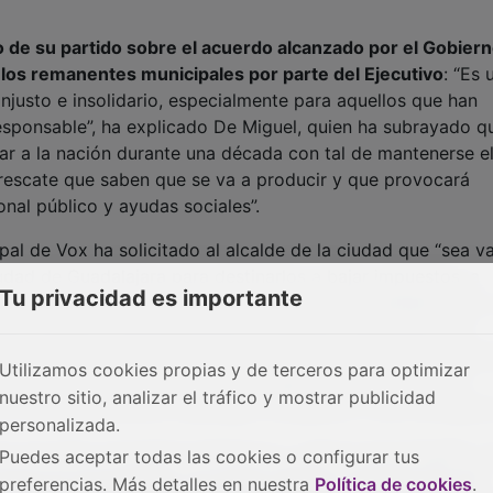
 de su partido sobre el acuerdo alcanzado por el Gobier
 los remanentes municipales por parte del Ejecutivo
: “Es 
injusto e insolidario, especialmente para aquellos que han
esponsable”, ha explicado De Miguel, quien ha subrayado q
r a la nación durante una década con tal de mantenerse e
 rescate que saben que se va a producir y que provocará
onal público y ayudas sociales”.
pal de Vox ha solicitado al alcalde de la ciudad que “sea va
iudad de Guadalajara para destinarlos a bajar impuestos, a
Tu privacidad es importante
ecesitados, a la atención de las familias guadalajareñas, a
 la ciudad, a sus autónomos, a nuestros comercios, a la
lincuencia, al orden en las calles y en los barrios de Guadal
Utilizamos cookies propias y de terceros para optimizar
ipales en vez de destinarlos a la agenda ideológica de la
nuestro sitio, analizar el tráfico y mostrar publicidad
n el adoctrinamiento ideológico de género y sus chiringuito
personalizada.
ue “en estos momentos históricos y críticos para España y 
Puedes aceptar todas las cookies o configurar tus
 ahorros acumulados con tanto trabajo y empeño por los
preferencias. Más detalles en nuestra
Política de cookies
.