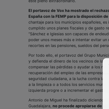
este pleno extraordinario.
El portavoz de Vox ha mostrado el rechazo
España con la FEMP para la disposición de
chantaje para los municipios españoles, es 
cumplido unos planes fiscales y de gasto r
“Sánchez e Iglesias son capaces de endeuda
poder unos meses más e intentar evitar un
recortes en las pensiones, sueldos del pers
Por todo ello, el portavoz del Grupo Munici
y defienda el dinero de los vecinos de la c
compensar las pérdidas o ayudar a los más n
recuperación del empleo de las empresas de
seguridad ciudadana, a la lucha contra la de
a la limpieza o a todos los servicios munic
izquierda progre o a incrementar el gasto e
Antonio de Miguel ha finalizado diciendo q
Guadalajara,
no procede apropiarse de los