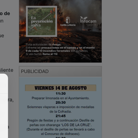
no de
un
ue
l
liente
PUBLICIDAD
 la
ajara,
s”.
para