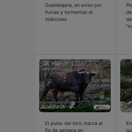
Guadalajara, en aviso por
Pl
lluvias y tormentas el
de
miércoles
de
"i
El pulso del toro marca el
En
fin de semana en
qu