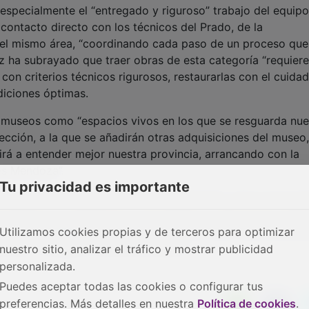
especialmente el “entregado y riguroso” trabajo del equipo
contacto directo con los técnicos del Prado, de la
 del mismo área, “coordinando cada paso de un proceso que
ez ha subrayado que traer obras de esta categoría “requiere
 con criterios técnicos rigurosos, restaurarlas con el cuida
diciones óptimas.
s museos como “espacios vivos en los que se resguarda nue
ección, a la que se añadirán otras adquisiciones del museo,
irá a entender mejor nuestra provincia, arrancando con la
los Mendoza”.
Tu privacidad es importante
o de renovación del Palacio del Infantado, para el que es
euros orientada a la reordenación y creación de espacios e
eo de Guadalajara serán el escenario de esta nueva propue
Utilizamos cookies propias y de terceros para optimizar
tínez, “la espera, merecerá la pena”.
nuestro sitio, analizar el tráfico y mostrar publicidad
personalizada.
Puedes aceptar todas las cookies o configurar tus
preferencias. Más detalles en nuestra
Política de cookies
.