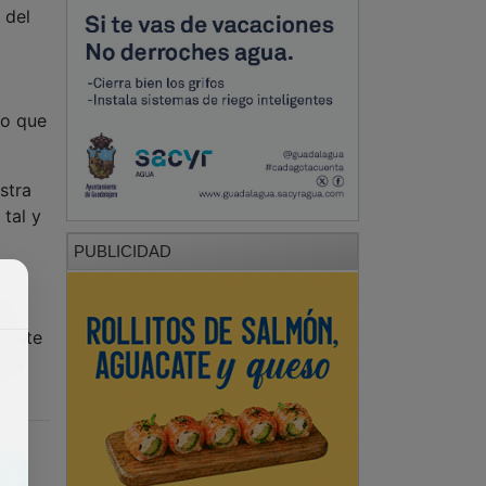
 del
do que
stra
 tal y
PUBLICIDAD
tá
n este
sta