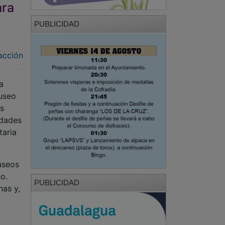
ara
PUBLICIDAD
acción
a
Museo
as
idades
taria
useos
o.
PUBLICIDAD
has y,