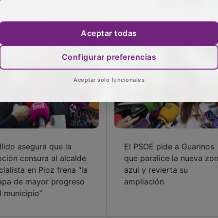
Aceptar todas
Configurar preferencias
Aceptar solo funcionales
llido asegura que la
El PSOE pide a Guarinos
ción censura al alcalde
que paralice la nueva zo
cialista en Pioz frena “la
azul y revierta su
apa de mayor progreso
ampliación
l municipio”