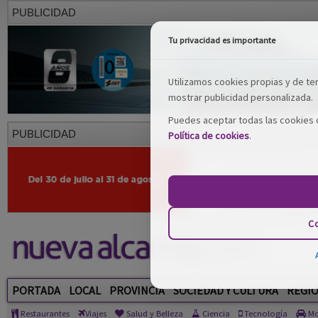
PUBLICIDAD
Tu privacidad es importante
Utilizamos cookies propias y de terc
mostrar publicidad personalizada.
Puedes aceptar todas las cookies o
PUBLICIDAD
Política de cookies
.
Co
PORTADA
LOCAL
PROVINCIA
SOCIEDAD Y CULTURA
REGI
Restaurantes
Viajes
Salud y Belleza
Ciencia
Tecnología
Mo