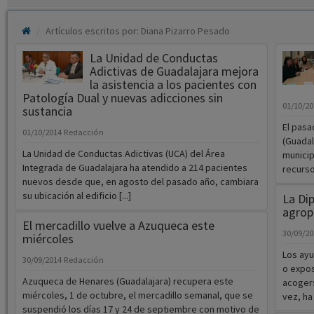
Artículos escritos por: Diana Pizarro Pesado
La Unidad de Conductas
Adictivas de Guadalajara mejora
la asistencia a los pacientes con
Patología Dual y nuevas adicciones sin
01/10/2
sustancia
El pasa
01/10/2014
Redacción
(Guadal
La Unidad de Conductas Adictivas (UCA) del Área
municip
Integrada de Guadalajara ha atendido a 214 pacientes
recursos
nuevos desde que, en agosto del pasado año, cambiara
su ubicación al edificio [...]
La Dip
agrope
El mercadillo vuelve a Azuqueca este
30/09/2
miércoles
Los ayu
30/09/2014
Redacción
o expos
Azuqueca de Henares (Guadalajara) recupera este
acogers
miércoles, 1 de octubre, el mercadillo semanal, que se
vez, ha 
suspendió los días 17 y 24 de septiembre con motivo de