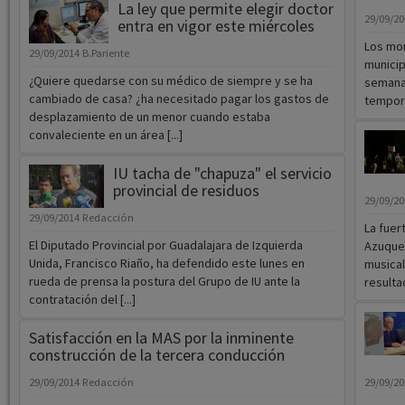
La ley que permite elegir doctor
29/09/2
entra en vigor este miércoles
Los mon
29/09/2014
B.Pariente
municip
¿Quiere quedarse con su médico de siempre y se ha
semana 
cambiado de casa? ¿ha necesitado pagar los gastos de
tempora
desplazamiento de un menor cuando estaba
convaleciente en un área [...]
IU tacha de "chapuza" el servicio
provincial de residuos
29/09/2
29/09/2014
Redacción
La fue
El Diputado Provincial por Guadalajara de Izquierda
Azuquec
Unida, Francisco Riaño, ha defendido este lunes en
musical
rueda de prensa la postura del Grupo de IU ante la
resulta
contratación del [...]
Satisfacción en la MAS por la inminente
construcción de la tercera conducción
29/09/2014
Redacción
29/09/2