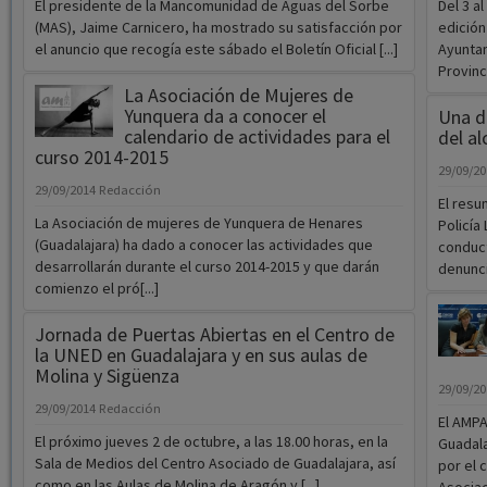
El presidente de la Mancomunidad de Aguas del Sorbe
Del 3 a
(MAS), Jaime Carnicero, ha mostrado su satisfacción por
edición
el anuncio que recogía este sábado el Boletín Oficial [...]
Ayuntam
Provinci
La Asociación de Mujeres de
Yunquera da a conocer el
Una d
calendario de actividades para el
del al
curso 2014-2015
29/09/2
29/09/2014
Redacción
El resu
La Asociación de mujeres de Yunquera de Henares
Policía
(Guadalajara) ha dado a conocer las actividades que
conduct
desarrollarán durante el curso 2014-2015 y que darán
denuncia
comienzo el pró[...]
Jornada de Puertas Abiertas en el Centro de
la UNED en Guadalajara y en sus aulas de
Molina y Sigüenza
29/09/2
29/09/2014
Redacción
El AMPA
El próximo jueves 2 de octubre, a las 18.00 horas, en la
Guadala
Sala de Medios del Centro Asociado de Guadalajara, así
por el c
como en las Aulas de Molina de Aragón y [...]