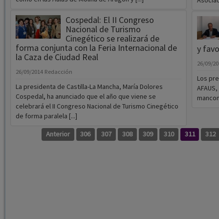
Asociaci
Cospedal: El II Congreso
Nacional de Turismo
Cinegético se realizará de
forma conjunta con la Feria Internacional de
y favo
la Caza de Ciudad Real
26/09/2
26/09/2014
Redacción
Los pre
La presidenta de Castilla-La Mancha, María Dolores
AFAUS, 
Cospedal, ha anunciado que el año que viene se
mancomu
celebrará el II Congreso Nacional de Turismo Cinegético
de forma paralela [...]
Anterior
306
307
308
309
310
311
312