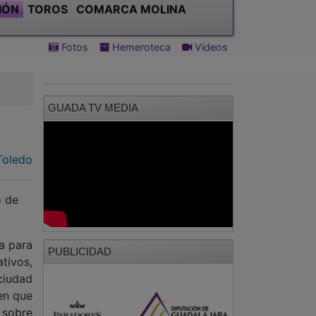
IÓN
TOROS
COMARCA MOLINA
Fotos
Hemeroteca
Vídeos
GUADA TV MEDIA
Toledo
o de
a para
PUBLICIDAD
tivos,
ciudad
en que
 sobre