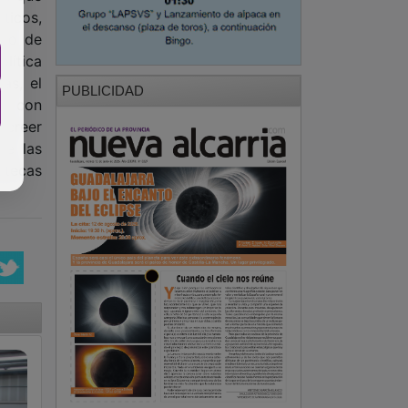
íticos,
ipo de
lítica
as, el
PUBLICIDAD
r, con
 creer
de las
otecas