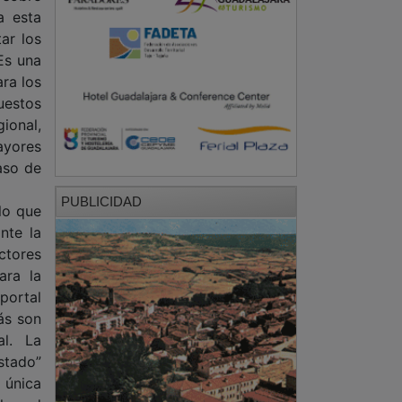
a esta
ar los
Es una
ara los
uestos
ional,
ayores
aso de
PUBLICIDAD
lo que
nte la
uctores
ara la
 portal
ás son
al. La
Estado”
 única