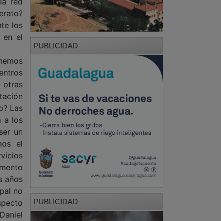
la red
erato?
te los
 en el
PUBLICIDAD
enemos
entros
 otras
tación
o? Las
a a los
ser un
mos el
vicios
omento
s años
ipal no
PUBLICIDAD
specto
Daniel