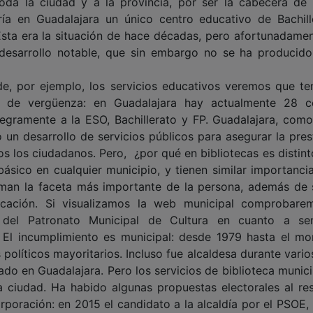
toda la ciudad y a la provincia, por ser la cabecera de 
aría en Guadalajara un único centro educativo de Bachill
Esta era la situación de hace décadas, pero afortunadamen
desarrollo notable, que sin embargo no se ha producido
, por ejemplo, los servicios educativos veremos que t
 de vergüenza: en Guadalajara hay actualmente 28 c
tegramente a la ESO, Bachillerato y FP. Guadalajara, como
o un desarrollo de servicios públicos para asegurar la pres
os los ciudadanos. Pero, ¿por qué en bibliotecas es distint
 básico en cualquier municipio, y tienen similar importanci
orman la faceta más importante de la persona, además de 
cación. Si visualizamos la web municipal comprobare
del Patronato Municipal de Cultura en cuanto a ser
a. El incumplimiento es municipal: desde 1979 hasta el m
políticos mayoritarios. Incluso fue alcaldesa durante vario
tado en Guadalajara. Pero los servicios de biblioteca munic
a ciudad. Ha habido algunas propuestas electorales al re
poración: en 2015 el candidato a la alcaldía por el PSOE, 