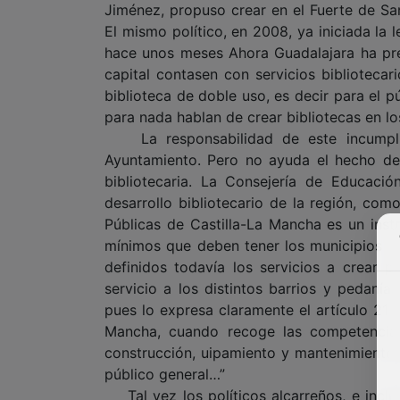
Jiménez, propuso crear en el Fuerte de San
El mismo político, en 2008, ya iniciada la l
hace unos meses Ahora Guadalajara ha pres
capital contasen con servicios bibliotecar
biblioteca de doble uso, es decir para el 
para nada hablan de crear bibliotecas en lo
La responsabilidad de este incumplimi
Ayuntamiento. Pero no ayuda el hecho de 
bibliotecaria. La Consejería de Educaci
desarrollo bibliotecario de la región, co
Públicas de Castilla-La Mancha es un instr
mínimos que deben tener los municipios y l
definidos todavía los servicios a crear 
servicio a los distintos barrios y pedanía
pues lo expresa claramente el artículo 21 d
Mancha, cuando recoge las competencias
construcción, uipamiento y mantenimiento d
público general…”
Tal vez los políticos alcarreños, e incl