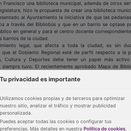
 Francisco una biblioteca municipal, además de otros serv
egislatura, hizo la propuesta de crear una biblioteca munic
entado al Ayuntamiento la iniciativa de que las pedanías
ios a través del Bibliobús y que en un barrio se optase p
público en general y para el centro docente correspondiente
s barrios de la ciudad.
ento legal, que afecta a toda la ciudad, es sin du
que el Gobierno Regional esté de perfil respecto a la po
ón, Cultura y Deportes debe tener un papel más activo
mo siempre tuvo. El recientemente aprobado Mapa de Bibli
umento público que revela bien el contraste entre los ser
Tu privacidad es importante
a oferta real. En el caso de las capitales de provincia no
pero está claro que debe haber una Red Municipal que o
s. Y el Gobierno Regional tiene la obligación legal de cola
Utilizamos cookies propias y de terceros para optimizar
e la Ley 3/2011 de la Lectura y de las Bibliotecas de Cast
nuestro sitio, analizar el tráfico y mostrar publicidad
 de la Junta de Comunidades: “Apoyar la financiación
personalizada.
e los servicios de las bibliotecas de titularidad municipal
Puedes aceptar todas las cookies o configurar tus
preferencias. Más detalles en nuestra
Política de cookies
.
uso de la región, aduzcan que no existe una demanda soci