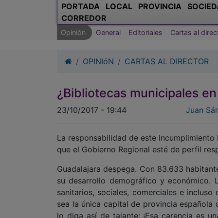
PORTADA
LOCAL
PROVINCIA
SOCIED
CORREDOR
Opinión
General
Editoriales
Cartas al direc
OPINIóN
CARTAS AL DIRECTOR
¿Bibliotecas municipales en
23/10/2017 - 19:44
Juan Sán
La responsabilidad de este incumplimiento 
que el Gobierno Regional esté de perfil respe
Guadalajara despega. Con 83.633 habitantes
su desarrollo demográfico y económico. L
sanitarios, sociales, comerciales e inclus
sea la única capital de provincia española
lo diga así de tajante: ¡Esa carencia es u