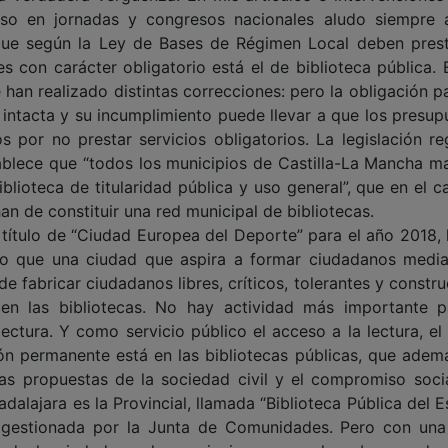
luso en jornadas y congresos nacionales aludo siempre 
 que según la Ley de Bases de Régimen Local deben prest
 con carácter obligatorio está el de biblioteca pública. 
 han realizado distintas correcciones: pero la obligación p
 intacta y su incumplimiento puede llevar a que los presup
por no prestar servicios obligatorios. La legislación reg
ablece que “todos los municipios de Castilla-La Mancha m
blioteca de titularidad pública y uso general”, que en el c
n de constituir una red municipal de bibliotecas.
título de “Ciudad Europea del Deporte” para el año 2018, 
o que una ciudad que aspira a formar ciudadanos media
de fabricar ciudadanos libres, críticos, tolerantes y constr
cen las bibliotecas. No hay actividad más importante p
ectura. Y como servicio público el acceso a la lectura, el
ón permanente está en las bibliotecas públicas, que adem
las propuestas de la sociedad civil y el compromiso soci
dalajara es la Provincial, llamada “Biblioteca Pública del 
a gestionada por la Junta de Comunidades. Pero con una