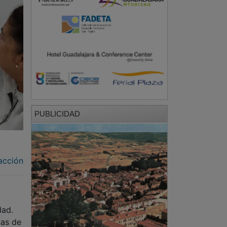
PUBLICIDAD
a
acción
dad.
ñas de