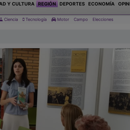
AD Y CULTURA
REGIÓN
DEPORTES
ECONOMÍA
OPIN
Ciencia
Tecnología
Motor
Campo
Elecciones