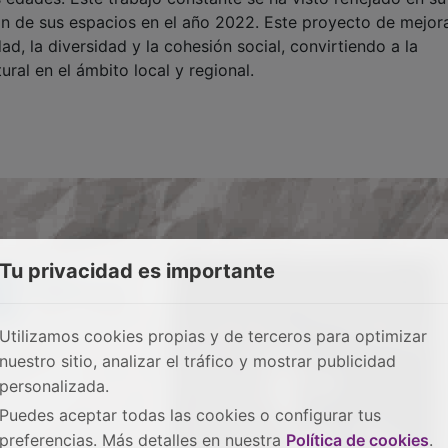
ión de sus espacios en el año 2022. Este proyecto de mejor
d, la diversidad y la cohesión social, convirtiendo a la
ural en el ámbito local y regional.
Tu privacidad es importante
Utilizamos cookies propias y de terceros para optimizar
nuestro sitio, analizar el tráfico y mostrar publicidad
personalizada.
Puedes aceptar todas las cookies o configurar tus
preferencias. Más detalles en nuestra
Política de cookies
.