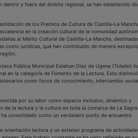
or dentro y fuera del ámbito regional, se han establecido di
lidación de los Premios de Cultura de Castilla–La Mancha
 excelencia en la creación cultural de la comunidad autóno
dallas al Mérito Cultural de Castilla–La Mancha, destinada
cas como jurídicas, que han contribuido de manera excepcio
 región.
oteca Pública Municipal Esteban Díaz de Ugena (Toledo) h
ral en la categoría de Fomento de la Lectura. Esta distinci
liotecarios como focos de conocimiento, intercambio socia
ida por su labor como espacio inclusivo, dinámico y
de la lectura y la cultura en toda la comarca de La Sagra
 se ha consolidado como un verdadero punto de encuentro
rientación lectora y un extenso programa de actividade
s edades. Este trabajo constante se ha visto reflejado en su