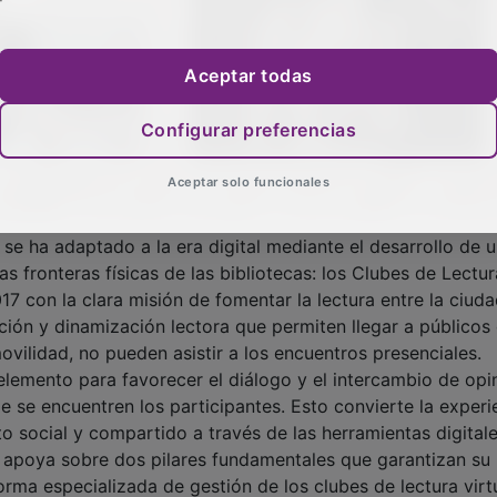
Aceptar todas
Configurar preferencias
Aceptar solo funcionales
se ha adaptado a la era digital mediante el desarrollo de 
 fronteras físicas de las bibliotecas: los Clubes de Lectur
17 con la clara misión de fomentar la lectura entre la ciuda
ón y dinamización lectora que permiten llegar a públicos 
vilidad, no pueden asistir a los encuentros presenciales.
elemento para favorecer el diálogo y el intercambio de opi
 se encuentren los participantes. Esto convierte la experi
cto social y compartido a través de las herramientas digitale
apoya sobre dos pilares fundamentales que garantizan su
orma especializada de gestión de los clubes de lectura virt