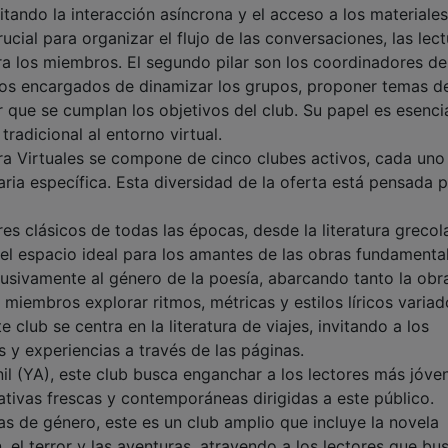
itando la interacción asíncrona y el acceso a los materiales
cial para organizar el flujo de las conversaciones, las lec
a los miembros. El segundo pilar son los coordinadores de
 los encargados de dinamizar los grupos, proponer temas d
 que se cumplan los objetivos del club. Su papel es esenci
tradicional al entorno virtual.
 Virtuales se compone de cinco clubes activos, cada uno
aria específica. Esta diversidad de la oferta está pensada 
es clásicos de todas las épocas, desde la literatura grecol
 el espacio ideal para los amantes de las obras fundamental
usivamente al género de la poesía, abarcando tanto la obr
miembros explorar ritmos, métricas y estilos líricos variad
te club se centra en la literatura de viajes, invitando a los
s y experiencias a través de las páginas.
enil (YA), este club busca enganchar a los lectores más jóve
rativas frescas y contemporáneas dirigidas a este público.
as de género, este es un club amplio que incluye la novela
n, el terror y las aventuras, atrayendo a los lectores que bu