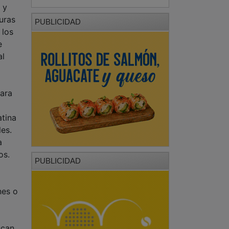
 y
turas
PUBLICIDAD
 los
e
al
para
atina
es.
a
os.
PUBLICIDAD
nes o
scan