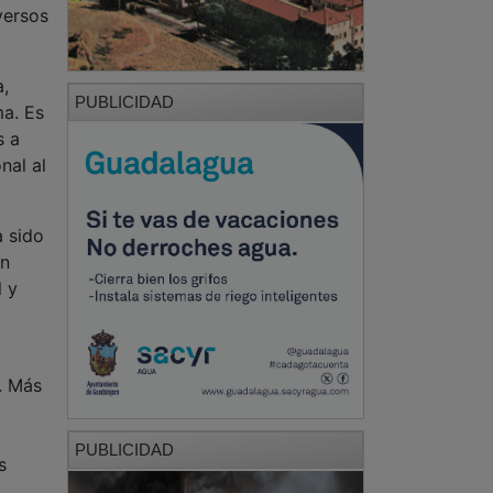
versos
,
PUBLICIDAD
ma. Es
s a
nal al
a sido
ón
l y
. Más
PUBLICIDAD
s