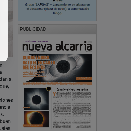
PUBLICIDAD
un
a
danía,
que,
niones
encia
s.
 buen
uales