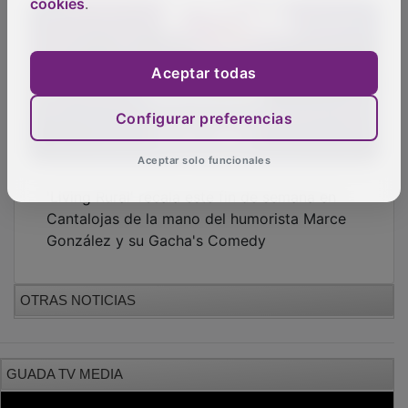
cookies
.
Aceptar todas
Configurar preferencias
Aceptar solo funcionales
'Living Rural' recala este fin de semana en
Cantalojas de la mano del humorista Marce
González y su Gacha's Comedy
OTRAS NOTICIAS
GUADA TV MEDIA