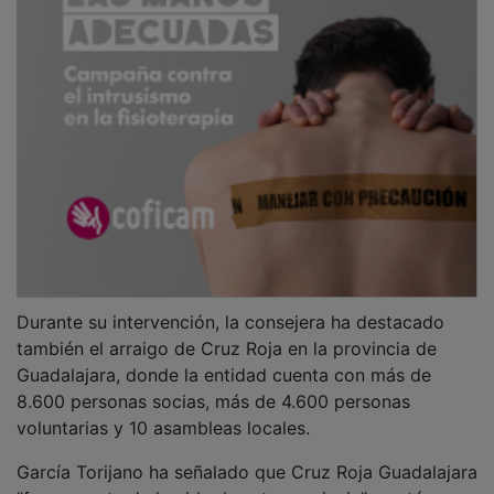
"forma parte de la vida de esta provincia" y está
presente en ámbitos como la inclusión social, el
empleo, la igualdad, la atención a personas mayores,
la infancia, la juventud, las emergencias y el
acompañamiento a quienes atraviesan situaciones de
vulnerabilidad.
Ha remarcado que "la buena voluntad es
imprescindible, pero no basta; hay que organizarla,
formarla, sostenerla y darle medios". "Eso es Cruz
Roja: humanidad organizada. Y eso es también lo que
queremos seguir reforzando desde el Gobierno
regional junto al conjunto del Tercer Sector Social", ha
afirmado.
La consejera ha concluido agradeciendo el trabajo de
Cruz Roja Guadalajara y de todas las personas
voluntarias, profesionales y galardonadas, "por
recordarnos que una sociedad no se mide solo por lo