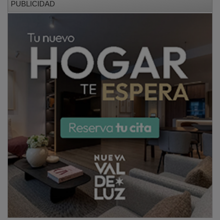
García Torijano ha subrayado que esta jornada es "un
día para reconocer a Cruz Roja, pero sobre todo para
reconocer a las personas que hacen posible Cruz Roja
cada día: quienes están cerca cuando alguien necesita
ayuda, quienes acompañan en silencio, quienes
sostienen a familias en momentos difíciles y quienes
hacen que la solidaridad no sea solo una palabra, sino
una respuesta concreta".
PUBLICIDAD