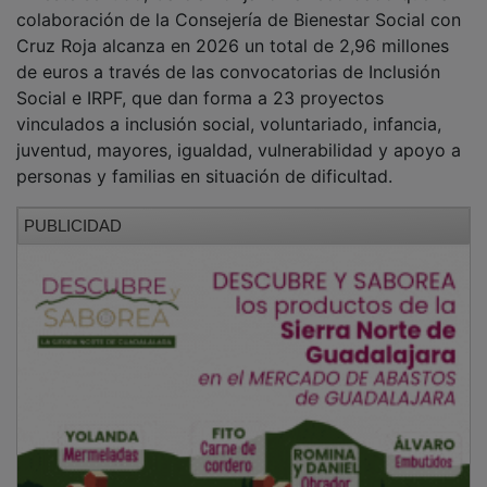
A esta financiación se suman otros instrumentos de
colaboración, como el convenio contra la pobreza
energética, dotado con 500.000 euros, que permite
trabajar junto a Cruz Roja para evitar que una
situación de vulnerabilidad económica acabe
afectando a algo tan básico como mantener unas
condiciones dignas dentro del hogar.
Además, Cruz Roja participa en el programa plurianual
de 'tarjetas monedero' para necesidades básicas