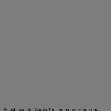
En este sentido, García Torijano ha recordado que la
colaboración de la Consejería de Bienestar Social con
Cruz Roja alcanza en 2026 un total de 2,96 millones
de euros a través de las convocatorias de Inclusión
Social e IRPF, que dan forma a 23 proyectos
vinculados a inclusión social, voluntariado, infancia,
juventud, mayores, igualdad, vulnerabilidad y apoyo a
personas y familias en situación de dificultad.
PUBLICIDAD