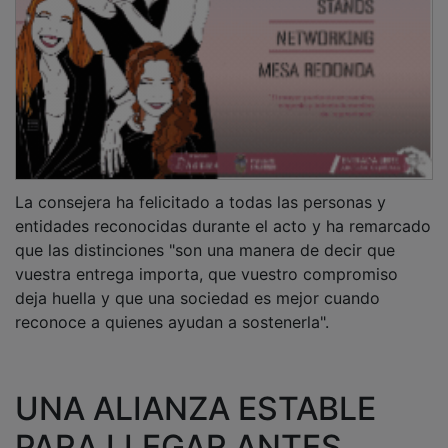
PARA LLEGAR ANTES,
MEJOR Y MÁS LEJOS
Ha puesto en valor la colaboración estable entre el
Gobierno de Castilla-La Mancha y Cruz Roja, una
alianza que, según ha destacado, "no es puntual ni
coyuntural, ni nace para una foto o una fecha
concreta", sino que permite "llegar antes, llegar mejor
y llegar más lejos".
PUBLICIDAD