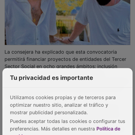
certidumbre en el desarrollo de sus proyectos.
"La 'X' Solidaria funciona. Marcar esa casilla en la
declaración de la renta no cuesta nada a la persona
contribuyente, pero tiene un impacto enorme en la
vida de miles de personas", ha señalado García
Torijano, quien ha añadido que "Cruz Roja es un
ejemplo magnífico del impacto social de esa 'X',
porque detrás de esa casilla hay proyectos,
profesionales, voluntariado, familias acompañadas y
personas que reciben apoyo cuando más lo necesitan".
Tu privacidad es importante
PUBLICIDAD
Utilizamos cookies propias y de terceros para
optimizar nuestro sitio, analizar el tráfico y
mostrar publicidad personalizada.
Puedes aceptar todas las cookies o configurar tus
preferencias. Más detalles en nuestra
Política de