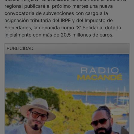
La consejera ha explicado que esta convocatoria
permitirá financiar proyectos de entidades del Tercer
Sector Social en ocho grandes ámbitos: inclusión
social, infancia y familia, personas mayores,
discapacidad, juventud, igualdad, atención a personas
en situación de especial vulnerabilidad y promoción
del voluntariado.
Asimismo, ha destacado que el Gobierno regional
adelanta de nuevo esta convocatoria para que las
entidades puedan planificar mejor, evitar
interrupciones entre anualidades y contar con mayor