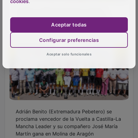
cookies
.
Castilla-La Mancha impulsa el turismo
astronómico con la construcción de 86
miradores y los 'Veranos Astronómicos'
Aceptar todas
Configurar preferencias
Aceptar solo funcionales
Adrián Benito (Extremadura Pebetero) se
proclama vencedor de la Vuelta a Castilla-La
Mancha Leader y su compañero José María
Martín gana en Molina de Aragón