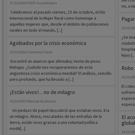
del cri
17/10/2010
PSOE-Guadalajara
no, a nu
Celebramos el pasado viernes, 15 de octubre, el Día
Internacional de la Mujer Rural como homenaje a
Pagar
aquellas mujeres que, desde el ámbito de poblaciones
15/10/2
rurales en todo el mundo, [...]
¿Se ima
Agobiados por la crisis económica
ciudada
hospita
15/10/2010
Clemente Ferrer
lejos [...
Encontré un anuncio que afirmaba; Venta de pisos.
Rebajas. ¿Cuándo nos recuperaremos de esta
Robo 
angustiosa crisis económica mundial? El análisis, sencillo
15/10/2
pero profundo, que ha llevado a [...]
El cole
¡Están vivos!... no de milagro
sufrien
especie
15/10/2010
Manuel Alcántara
especial
Un pedazo de papel descubrió que estaban vivos. Era
un milagro. Ahora, rescatados de las entrañas de la
El ac
globa
tierra, están vivos gracias a una voluntad política
modé[...]
14/10/2