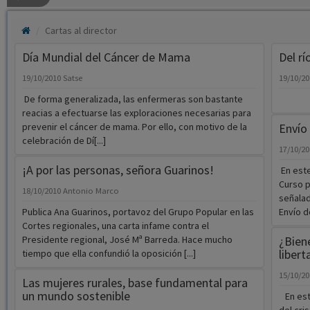
Cartas al director
Día Mundial del Cáncer de Mama
Del rí
19/10/2010
Satse
19/10/2
De forma generalizada, las enfermeras son bastante
reacias a efectuarse las exploraciones necesarias para
prevenir el cáncer de mama. Por ello, con motivo de la
Envío
celebración de Dí[...]
17/10/2
¡A por las personas, señora Guarinos!
En este
Curso p
18/10/2010
Antonio Marco
señalad
Publica Ana Guarinos, portavoz del Grupo Popular en las
Envío de
Cortes regionales, una carta infame contra el
Presidente regional, José Mª Barreda. Hace mucho
¿Bien
libert
tiempo que ella confundió la oposición [...]
15/10/2
Las mujeres rurales, base fundamental para
un mundo sostenible
En est