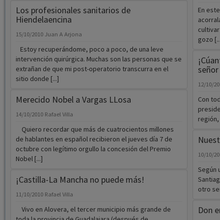
Los profesionales sanitarios de
En este
Hiendelaencina
acorral
cultiva
15/10/2010
Juan A Arjona
gozo [..
Estoy recuperándome, poco a poco, de una leve
intervención quirúrgica. Muchas son las personas que se
¡Cúan
señor
extrañan de que mi post-operatorio transcurra en el
sitio donde [...]
12/10/2
Merecido Nobel a Vargas LLosa
Con tod
preside
14/10/2010
Rafael Villa
región, 
Quiero recordar que más de cuatrocientos millones
Nuestr
de hablantes en español recibieron el jueves día 7 de
octubre con legítimo orgullo la concesión del Premio
10/10/2
Nobel [...]
Según u
¡Castilla-La Mancha no puede más!
Santiag
otro ser
11/10/2010
Rafael Villa
Don e
Vivo en Alovera, el tercer municipio más grande de
toda la provincia de Guadalajara (después de