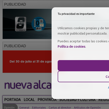
PUBLICIDAD
Tu privacidad es importante
Utilizamos cookies propias y de terc
mostrar publicidad personalizada.
Puedes aceptar todas las cookies o
PUBLICIDAD
Política de cookies
.
Co
PORTADA
LOCAL
PROVINCIA
SOCIEDAD Y CULTURA
REGI
Opinión
General
Editoriales
Cartas al director
Artículos de Opinión