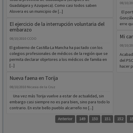
08/10/2
Guadalajara y Azuqueca). Como casi todos saben
Alovera es un municipio de [...]
El port
Gonzál
El ejercicio de la interrupción voluntaria del
erre que
embarazo
Mi ca
08/10/2010
CCOO
08/10/2
El gobierno de Castilla-La Mancha ha pactado con los
colegios profesionales de médicos de la región que se
Acabado
permita declarar objetores a los médicos de familia en
del PSO
[...]
hacer pú
Nueva faena en Torija
08/10/2010
Nicasia de la Cruz
Una vez más Torija vuelve a estar de actualidad, sin
embargo casi siempre no es para bien, sino para todo lo
contrario. En este bello pueblo alcarreño no [...]
Anterior
149
150
151
152
1